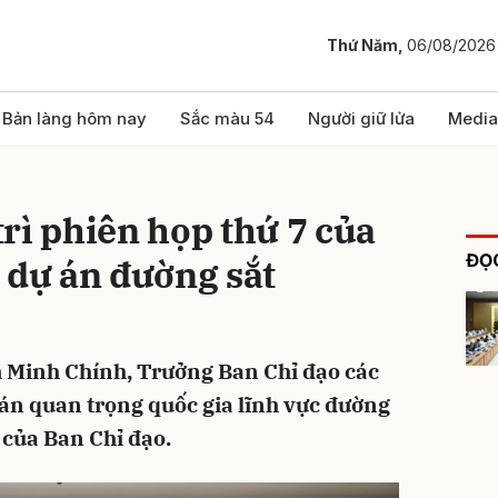
Thứ Năm,
06/08/2026
bình luận
Bản làng hôm nay
Sắc màu 54
Người giữ lửa
Media
rì phiên họp thứ 7 của
ĐỌC
 dự án đường sắt
 Minh Chính, Trưởng Ban Chỉ đạo các
Hủy
G
 án quan trọng quốc gia lĩnh vực đường
7 của Ban Chỉ đạo.