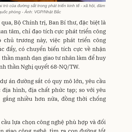
trò của đường sắt trong phát triển kinh tế - xã hội, đảm
 quốc phòng - Ảnh: VGP/Nhật Bắc
qua, Bộ Chính trị, Ban Bí thư, đặc biệt là
uan tâm, chỉ đạo tích cực phát triển công
 chủ trương này, việc phát triển công
c đẩy, có chuyển biến tích cực về nhận
nh thần mạnh dạn giao tư nhân làm để huy
inh thần Nghị quyết 68-NQ/TW.
 dự án đường sắt có quy mô lớn, yêu cầu
c địa hình, địa chất phức tạp; so với yêu
ố gắng nhiều hơn nữa, đồng thời chống
cầu lựa chọn công nghệ phù hợp và đối
n giao công nghệ, tìm ra con đường tốt