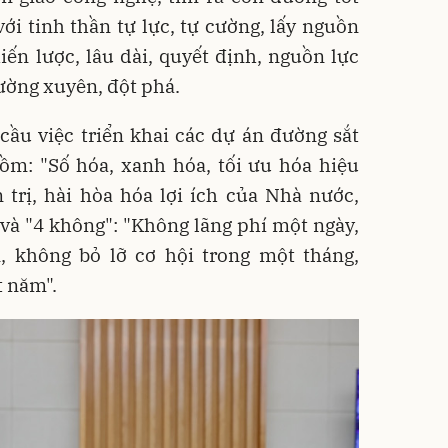
với tinh thần tự lực, tự cường, lấy nguồn
hiến lược, lâu dài, quyết định, nguồn lực
hường xuyên, đột phá.
ầu việc triển khai các dự án đường sắt
ồm: "Số hóa, xanh hóa, tối ưu hóa hiệu
trị, hài hòa hóa lợi ích của Nhà nước,
và "4 không": "Không lãng phí một ngày,
 không bỏ lỡ cơ hội trong một tháng,
t năm".