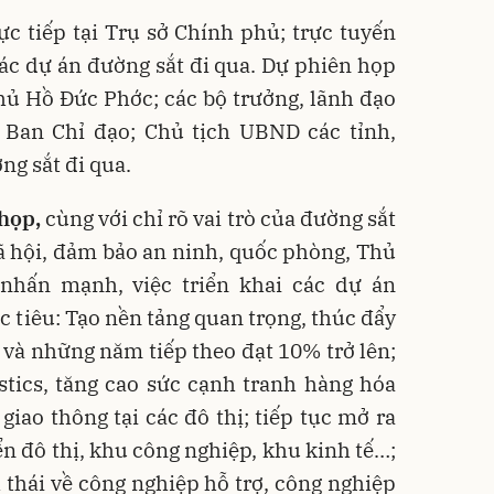
c tiếp tại Trụ sở Chính phủ; trực tuyến
các dự án đường sắt đi qua. Dự phiên họp
ủ Hồ Đức Phớc; các bộ trưởng, lãnh đạo
n Ban Chỉ đạo; Chủ tịch UBND các tỉnh,
ng sắt đi qua.
họp,
cùng với chỉ rõ vai trò của đường sắt
 xã hội, đảm bảo an ninh, quốc phòng, Thủ
hấn mạnh, việc triển khai các dự án
c tiêu: Tạo nền tảng quan trọng, thúc đẩy
và những năm tiếp theo đạt 10% trở lên;
stics, tăng cao sức cạnh tranh hàng hóa
giao thông tại các đô thị; tiếp tục mở ra
ển đô thị, khu công nghiệp, khu kinh tế…;
h thái về công nghiệp hỗ trợ, công nghiệp