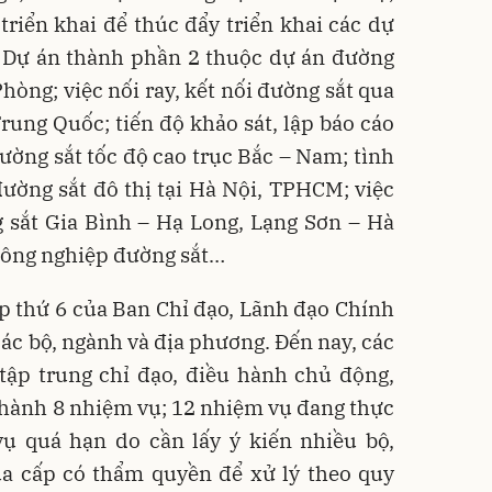
 triển khai để thúc đẩy triển khai các dự
à Dự án thành phần 2 thuộc dự án đường
Phòng; việc nối ray, kết nối đường sắt qua
Trung Quốc; tiến độ khảo sát, lập báo cáo
ường sắt tốc độ cao trục Bắc – Nam; tình
đường sắt đô thị tại Hà Nội, TPHCM; việc
g sắt Gia Bình – Hạ Long, Lạng Sơn – Hà
 công nghiệp đường sắt…
p thứ 6 của Ban Chỉ đạo, Lãnh đạo Chính
ác bộ, ngành và địa phương. Đến nay, các
tập trung chỉ đạo, điều hành chủ động,
n thành 8 nhiệm vụ; 12 nhiệm vụ đang thực
vụ quá hạn do cần lấy ý kiến nhiều bộ,
ủa cấp có thẩm quyền để xử lý theo quy