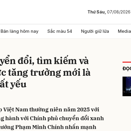
Thứ Sáu,
07/08/2026
bình luận
Bản làng hôm nay
Sắc màu 54
Người giữ lửa
Media
ển đổi, tìm kiếm và
ĐỌC
ực tăng trưởng mới là
ất yếu
Hủy
G
 Việt Nam thường niên năm 2025 với
g hành với Chính phủ chuyển đổi xanh
ủ tướng Phạm Minh Chính nhấn mạnh