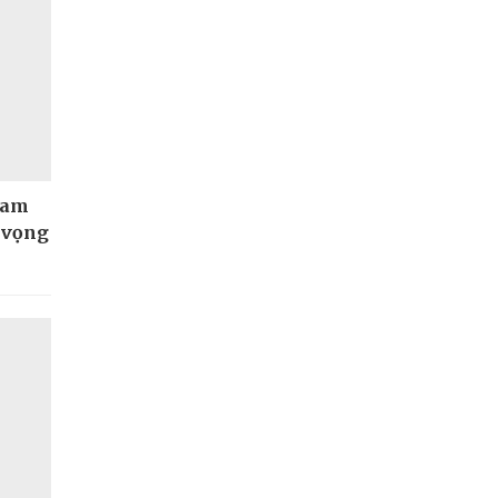
Nam
t vọng