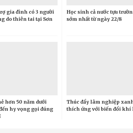
rợ gia đình có 3 người
Học sinh cả nước tựu trườ
g do thiên tai tại Sơn
sớm nhất từ ngày 22/8
hẻ hơn 50 năm dưới
Thúc đẩy lâm nghiệp xanh
 đến hy vọng gọi đúng
thích ứng với biến đổi khí
ĩ