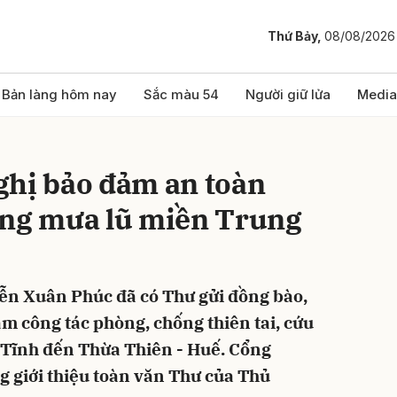
Thứ Bảy,
08/08/2026
bình luận
Bản làng hôm nay
Sắc màu 54
Người giữ lửa
Media
ghị bảo đảm an toàn
ùng mưa lũ miền Trung
ễn Xuân Phúc đã có Thư gửi đồng bào,
Hủy
G
làm công tác phòng, chống thiên tai, cứu
à Tĩnh đến Thừa Thiên - Huế. Cổng
 giới thiệu toàn văn Thư của Thủ