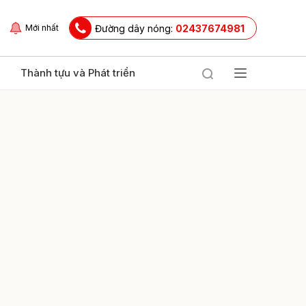
Đường dây nóng:
02437674981
Mới nhất
Thành tựu và Phát triển
ửi