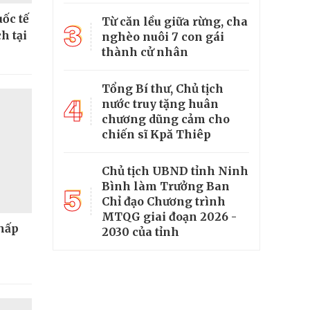
ốc tế
Từ căn lều giữa rừng, cha
3
h tại
nghèo nuôi 7 con gái
thành cử nhân
Tổng Bí thư, Chủ tịch
4
nước truy tặng huân
chương dũng cảm cho
chiến sĩ Kpă Thiêp
Chủ tịch UBND tỉnh Ninh
Bình làm Trưởng Ban
5
Chỉ đạo Chương trình
MTQG giai đoạn 2026 -
thấp
2030 của tỉnh