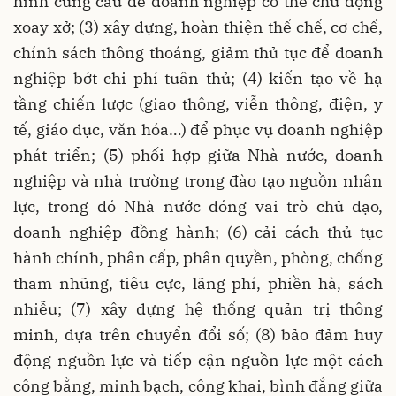
hình cung cầu để doanh nghiệp có thể chủ động
xoay xở; (3) xây dựng, hoàn thiện thể chế, cơ chế,
chính sách thông thoáng, giảm thủ tục để doanh
nghiệp bớt chi phí tuân thủ; (4) kiến tạo về hạ
tầng chiến lược (giao thông, viễn thông, điện, y
tế, giáo dục, văn hóa…) để phục vụ doanh nghiệp
phát triển; (5) phối hợp giữa Nhà nước, doanh
nghiệp và nhà trường trong đào tạo nguồn nhân
lực, trong đó Nhà nước đóng vai trò chủ đạo,
doanh nghiệp đồng hành; (6) cải cách thủ tục
hành chính, phân cấp, phân quyền, phòng, chống
tham nhũng, tiêu cực, lãng phí, phiền hà, sách
nhiễu; (7) xây dựng hệ thống quản trị thông
minh, dựa trên chuyển đổi số; (8) bảo đảm huy
động nguồn lực và tiếp cận nguồn lực một cách
công bằng, minh bạch, công khai, bình đẳng giữa