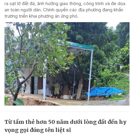
ra sạt lở đất đá, ảnh hưởng giao thông, công trình và đe dọa
an toàn người dân. Chính quyền các địa phương đang khẩn
trương triển khai phương án ứng phó.
Từ tấm thẻ hơn 50 năm dưới lòng đất đến hy
vọng gọi đúng tên liệt sĩ