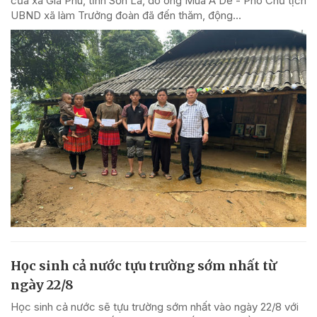
của xã Gia Phù, tỉnh Sơn La, do ông Mùa A Dê - Phó Chủ tịch
UBND xã làm Trưởng đoàn đã đến thăm, động...
Học sinh cả nước tựu trường sớm nhất từ
ngày 22/8
Học sinh cả nước sẽ tựu trường sớm nhất vào ngày 22/8 với