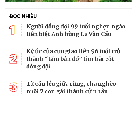
ĐỌC NHIỀU
1
Người đồng đội 99 tuổi nghẹn ngào
tiễn biệt Anh hùng La Văn Cầu
Ký ức của cựu giao liên 96 tuổi trở
2
thành “tấm bản đồ” tìm hài cốt
đồng đội
3
Từ căn lều giữa rừng, cha nghèo
nuôi 7 con gái thành cử nhân
Tổng Bí thư, Chủ tịch nước truy
4
tặng huân chương dũng cảm cho
chiến sĩ Kpă Thiêp