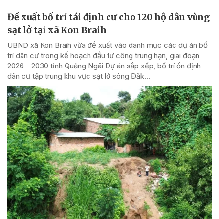
Đề xuất bố trí tái định cư cho 120 hộ dân vùng
sạt lở tại xã Kon Braih
UBND xã Kon Braih vừa đề xuất vào danh mục các dự án bố
trí dân cư trong kế hoạch đầu tư công trung hạn, giai đoạn
2026 - 2030 tỉnh Quảng Ngãi Dự án sắp xếp, bố trí ổn định
dân cư tập trung khu vực sạt lở sông Đăk...