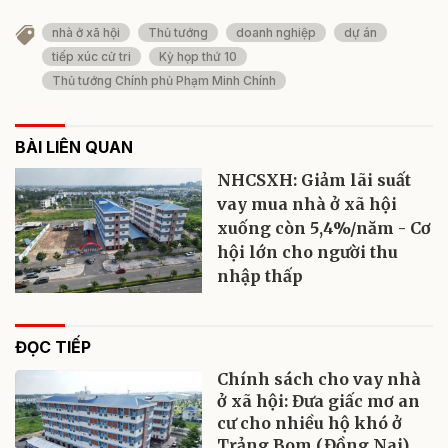
nhà ở xã hội
Thủ tướng
doanh nghiệp
dự án
tiếp xúc cử tri
Kỳ họp thứ 10
Thủ tướng Chính phủ Phạm Minh Chính
BÀI LIÊN QUAN
NHCSXH: Giảm lãi suất
vay mua nhà ở xã hội
xuống còn 5,4%/năm - Cơ
hội lớn cho người thu
nhập thấp
ĐỌC TIẾP
Chính sách cho vay nhà
ở xã hội: Đưa giấc mơ an
cư cho nhiều hộ khó ở
Trảng Bom (Đồng Nai)