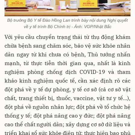
Bộ trưởng Bộ Y tế Đào Hồng Lan trình bày nội dung Nghị quyết
về y tế trình Bộ Chính trị - Ảnh: VGP/Nhật Bắc
Với yêu cầu chuyển trạng thái từ thụ động khám
chữa bệnh sang chăm sóc, bảo vệ sức khỏe nhân
dân ngay từ khi chưa có bệnh, Thủ tướng nhấn
mạnh, từ thực tiễn thời gian qua, nhất là kinh
nghiệm phòng chống dịch COVID-19 và tham
khảo kinh nghiệm quốc tế, cần xác định rõ các
đột phá về y tế dự phòng, y tế cơ sở (cả cơ sở vật
chất, trang thiết bị, thuốc, vaccine, vật tư y tế…),
đột phá về nguồn nhân lực; đột phá về tổ chức hệ
thống y tế; đột phá nâng cao y đức; đột phá nâng
cao thể chất người dân; xây dựng cơ sở dữ liệu và
triển khai sổ sức khỏe điện tử; thực hiện bao phủ