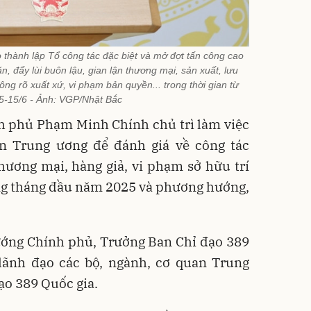
thành lập Tổ công tác đặc biệt và mở đợt tấn công cao
n, đẩy lùi buôn lậu, gian lận thương mại, sản xuất, lưu
ng rõ xuất xứ, vi phạm bản quyền... trong thời gian từ
5-15/6 - Ảnh: VGP/Nhật Bắc
h phủ Phạm Minh Chính chủ trì làm việc
an Trung ương để đánh giá về công tác
hương mại, hàng giả, vi phạm sở hữu trí
ng tháng đầu năm 2025 và phương hướng,
ướng Chính phủ, Trưởng Ban Chỉ đạo 389
lãnh đạo các bộ, ngành, cơ quan Trung
ạo 389 Quốc gia.