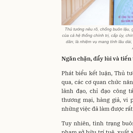
Thủ tướng nêu rõ, chống buôn lậu, g
của cả hệ thống chính trị, cấp ủy, c
dân; là nhiệm vụ mang tính lâu dài
Ngăn chặn, đẩy lùi và tiến
Phát biểu kết luận, Thủ t
qua, các cơ quan chức năng
lãnh đạo, chỉ đạo công t
thương mại, hàng giả, vi 
những việc đã làm được rấ
Tuy nhiên, tình trạng buôn
phạm sở hữu trí tuệ, xuất 