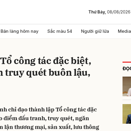
Thứ Bảy,
08/08/2026
bình luận
Bản làng hôm nay
Sắc màu 54
Người giữ lửa
Media
Tổ công tác đặc biệt,
ĐỌC
 truy quét buôn lậu,
Hủy
G
h chỉ đạo thành lập Tổ công tác đặc
o điểm đấu tranh, truy quét, ngăn
an lận thương mại, sản xuất, lưu thông