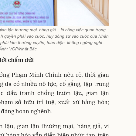
ian lận thương mại, hàng giả... là công việc quan trọng
hính quyền phải vào cuộc, huy động sự vào cuộc của Nhân
, phải làm thường xuyên, toàn diện, không ngừng nghỉ -
Ảnh: VGP/Nhật Bắc
 tới chấm dứt
ướng Phạm Minh Chính nêu rõ, thời gian
 đã có nhiều nỗ lực, cố gắng, tập trung
ác đấu tranh chống buôn lậu, gian lận
phạm sở hữu trí tuệ, xuất xứ hàng hóa;
t đáng hoan nghênh.
 lậu, gian lận thương mại, hàng giả, vi
xứ hàng hóa vẫn diễn biến phức tạp, trên