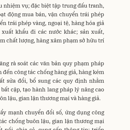
u nhiệm vụ; đặc biệt tập trung đấu tranh,
oạt động mua bán, vận chuyển trái phép
ển trái phép vàng, ngoại tệ, hàng hóa giả
xuất khẩu đi các nước khác; sản xuất,
ém chất lượng, hàng xâm phạm sở hữu trí
năng rà soát các văn bản quy phạm pháp
an đến công tác chống hàng giả, hàng kém
uất sửa đổi, bổ sung các quy định nhằm
bất cập, tạo hành lang pháp lý nâng cao
n lậu, gian lận thương mại và hàng giả.
đẩy mạnh chuyển đổi số, ứng dụng công
tác chống buôn lậu, gian lận thương mại
t nối, chia sẻ, cung cấp thông tin; triển