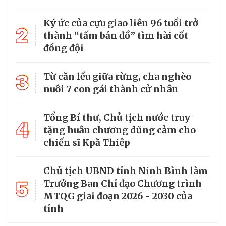
Ký ức của cựu giao liên 96 tuổi trở
2
thành “tấm bản đồ” tìm hài cốt
đồng đội
3
Từ căn lều giữa rừng, cha nghèo
nuôi 7 con gái thành cử nhân
Tổng Bí thư, Chủ tịch nước truy
4
tặng huân chương dũng cảm cho
chiến sĩ Kpă Thiêp
Chủ tịch UBND tỉnh Ninh Bình làm
5
Trưởng Ban Chỉ đạo Chương trình
MTQG giai đoạn 2026 - 2030 của
tỉnh