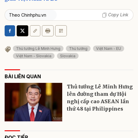
Copy Link
Theo Chinhphu.vn
Thủ tướng Lê Minh Hưng
Thủ tướng
Việt Nam - EU
Việt Nam - Slovakia
Slovakia
BÀI LIÊN QUAN
Thủ tướng Lê Minh Hưng
lên đường tham dự Hội
nghị cấp cao ASEAN lần
thứ 48 tại Philippines
ĐỌC TIẾP