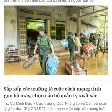
5/8 trên địa bàn tỉnh Lào Cai đã khiến 2 người mất tích.
Sắp xếp các trường là cuộc cách mạng tinh
gọn bộ máy, chọn cán bộ quản lý xuất sắc
Ts. Vũ Minh Đức - Cục trưởng Cục Nhà giáo và Cán bộ quản
lý giáo dục (Bộ GD&ĐT) nhấn mạnh việc sắp xếp mạng lưới