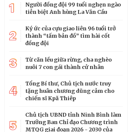
1
Người đồng đội 99 tuổi nghẹn ngào
tiễn biệt Anh hùng La Văn Cầu
Ký ức của cựu giao liên 96 tuổi trở
2
thành “tấm bản đồ” tìm hài cốt
đồng đội
3
Từ căn lều giữa rừng, cha nghèo
nuôi 7 con gái thành cử nhân
Tổng Bí thư, Chủ tịch nước truy
4
tặng huân chương dũng cảm cho
chiến sĩ Kpă Thiêp
Chủ tịch UBND tỉnh Ninh Bình làm
5
Trưởng Ban Chỉ đạo Chương trình
MTQG giai đoạn 2026 - 2030 của