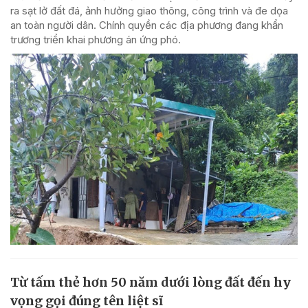
ra sạt lở đất đá, ảnh hưởng giao thông, công trình và đe dọa
an toàn người dân. Chính quyền các địa phương đang khẩn
trương triển khai phương án ứng phó.
Từ tấm thẻ hơn 50 năm dưới lòng đất đến hy
vọng gọi đúng tên liệt sĩ