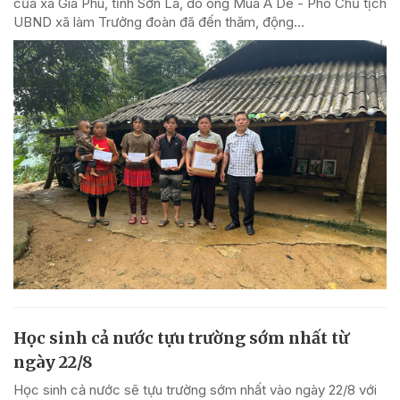
của xã Gia Phù, tỉnh Sơn La, do ông Mùa A Dê - Phó Chủ tịch
UBND xã làm Trưởng đoàn đã đến thăm, động...
Học sinh cả nước tựu trường sớm nhất từ
ngày 22/8
Học sinh cả nước sẽ tựu trường sớm nhất vào ngày 22/8 với