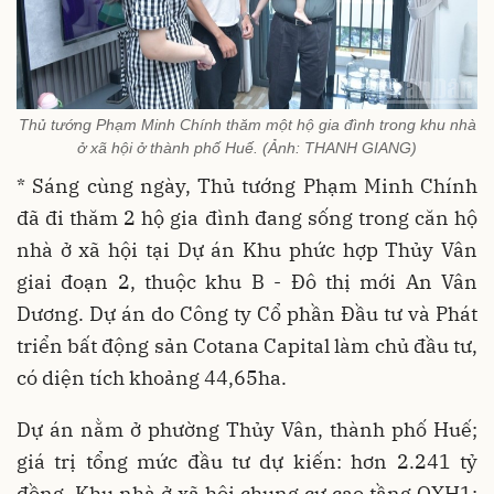
Thủ tướng Phạm Minh Chính thăm một hộ gia đình trong khu nhà
ở xã hội ở thành phố Huế. (Ảnh: THANH GIANG)
* Sáng cùng ngày, Thủ tướng Phạm Minh Chính
đã đi thăm 2 hộ gia đình đang sống trong căn hộ
nhà ở xã hội tại Dự án Khu phức hợp Thủy Vân
giai đoạn 2, thuộc khu B - Đô thị mới An Vân
Dương. Dự án do Công ty Cổ phần Đầu tư và Phát
triển bất động sản Cotana Capital làm chủ đầu tư,
có diện tích khoảng 44,65ha.
Dự án nằm ở phường Thủy Vân, thành phố Huế;
giá trị tổng mức đầu tư dự kiến: hơn 2.241 tỷ
đồng. Khu nhà ở xã hội chung cư cao tầng OXH1: