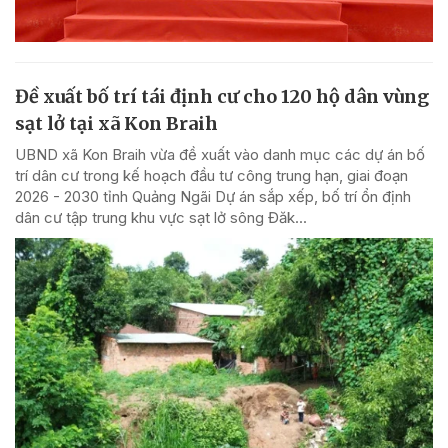
Đề xuất bố trí tái định cư cho 120 hộ dân vùng
sạt lở tại xã Kon Braih
UBND xã Kon Braih vừa đề xuất vào danh mục các dự án bố
trí dân cư trong kế hoạch đầu tư công trung hạn, giai đoạn
2026 - 2030 tỉnh Quảng Ngãi Dự án sắp xếp, bố trí ổn định
dân cư tập trung khu vực sạt lở sông Đăk...