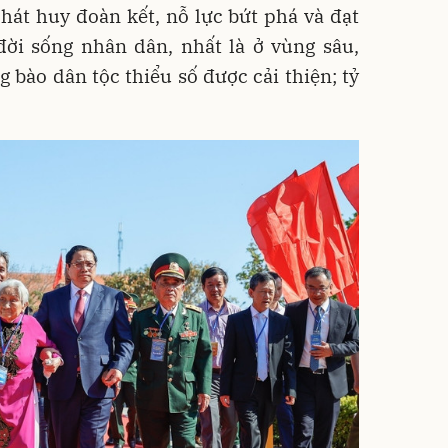
át huy đoàn kết, nỗ lực bứt phá và đạt
đời sống nhân dân, nhất là ở vùng sâu,
g bào dân tộc thiểu số được cải thiện; tỷ