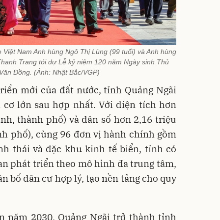
Việt Nam Anh hùng Ngô Thị Lùng (99 tuổi) và Anh hùng
Thanh Trang tới dự Lễ kỷ niệm 120 năm Ngày sinh Thủ
Văn Đồng. (Ảnh: Nhật Bắc/VGP)
riển mới của đất nước, tỉnh Quảng Ngãi
 cơ lớn sau hợp nhất. Với diện tích hơn
nh, thành phố) và dân số hơn 2,16 triệu
ành phố), cùng 96 đơn vị hành chính gồm
nh thái và đặc khu kinh tế biển, tỉnh có
an phát triển theo mô hình đa trung tâm,
ân bố dân cư hợp lý, tạo nền tảng cho quy
n năm 2030, Quảng Ngãi trở thành tỉnh