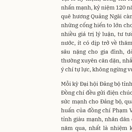
nhấn mạnh, kỷ niệm 120 n
quê hương Quảng Ngãi càn
những cống hiến to lớn cho
nhiều giá trị lý luận, tư t
nước, ít có dịp trở về th
sâu nặng cho gia đình, d
thường xuyên căn dặn, nhắ
ý chí tự lực, không ngừng v
Mỗi kỳ Đại hội Đảng bộ tỉn
Đồng chí đều gửi điện chúc
sức mạnh cho Đảng bộ, quâ
huấn của đồng chí Phạm V
tỉnh giàu mạnh, nhân dân
năm qua, nhất là nhiệm k