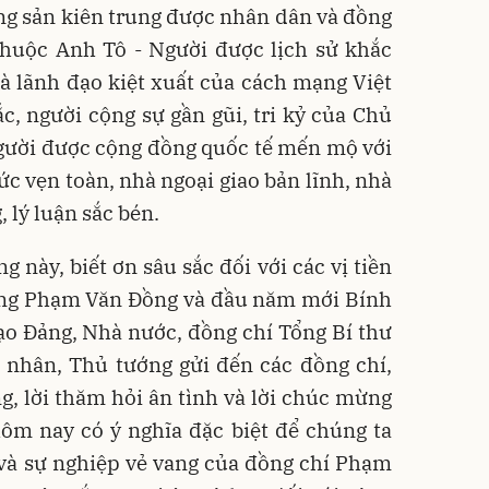
g sản kiên trung được nhân dân và đồng
 thuộc Anh Tô - Người được lịch sử khắc
à lãnh đạo kiệt xuất của cách mạng Việt
c, người cộng sự gần gũi, tri kỷ của Chủ
Người được cộng đồng quốc tế mến mộ với
đức vẹn toàn, nhà ngoại giao bản lĩnh, nhà
 lý luận sắc bén.
 này, biết ơn sâu sắc đối với các vị tiền
ớng Phạm Văn Đồng và đầu năm mới Bính
ạo Đảng, Nhà nước, đồng chí Tổng Bí thư
 nhân, Thủ tướng gửi đến các đồng chí,
ng, lời thăm hỏi ân tình và lời chúc mừng
hôm nay có ý nghĩa đặc biệt để chúng ta
 và sự nghiệp vẻ vang của đồng chí Phạm