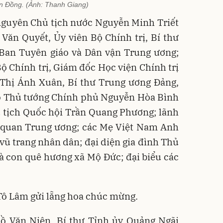
 Đồng. (Ảnh: Thanh Giang)
 nguyên Chủ tịch nước Nguyễn Minh Triết
Văn Quyết, Ủy viên Bộ Chính trị, Bí thư
Ban Tuyên giáo và Dân vận Trung ương;
 Chính trị, Giám đốc Học viện Chính trị
 Thị Ánh Xuân, Bí thư Trung ương Đảng,
hó Thủ tướng Chính phủ Nguyễn Hòa Bình
 tịch Quốc hội Trần Quang Phương; lãnh
ơ quan Trung ương; các Mẹ Việt Nam Anh
ũ trang nhân dân; đại diện gia đình Thủ
 con quê hương xã Mộ Đức; đại biểu các
Tô Lâm gửi lẵng hoa chúc mừng.
Hồ Văn Niên, Bí thư Tỉnh ủy Quảng Ngãi