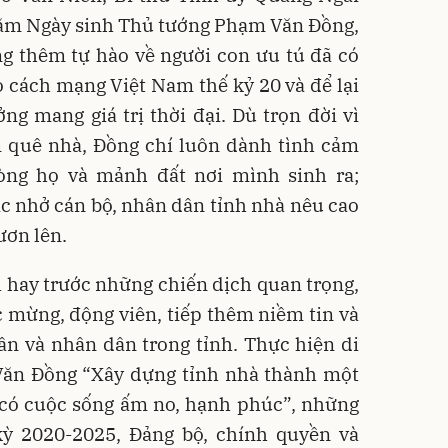
ăm Ngày sinh Thủ tướng Phạm Văn Đồng,
g thêm tự hào về người con ưu tú đã có
 cách mạng Việt Nam thế kỷ 20 và để lại
ưởng mang giá trị thời đại. Dù trọn đời vì
ăm quê nhà, Đồng chí luôn dành tình cảm
òng họ và mảnh đất nơi mình sinh ra;
c nhở cán bộ, nhân dân tỉnh nhà nêu cao
ươn lên.
h hay trước những chiến dịch quan trọng,
 mừng, động viên, tiếp thêm niềm tin và
n và nhân dân trong tỉnh. Thực hiện di
ăn Đồng “Xây dựng tỉnh nhà thành một
 có cuộc sống ấm no, hạnh phúc”, những
ỳ 2020-2025, Đảng bộ, chính quyền và