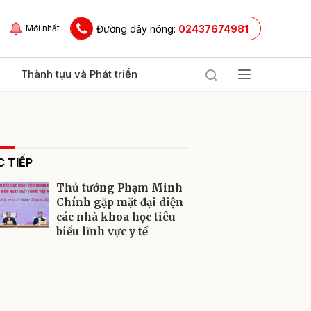
Đường dây nóng:
02437674981
Mới nhất
Thành tựu và Phát triển
 TIẾP
Thủ tướng Phạm Minh
Chính gặp mặt đại diện
các nhà khoa học tiêu
biểu lĩnh vực y tế
ửi