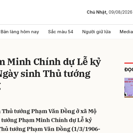
Chủ Nhật,
09/08/2026
bình luận
Bản làng hôm nay
Sắc màu 54
Người giữ lửa
Media
 Minh Chính dự Lễ kỷ
ĐỌC
gày sinh Thủ tướng
g
Hủy
G
ệm Thủ tướng Phạm Văn Đồng ở xã Mộ
ủ tướng Phạm Minh Chính dự Lễ kỷ
Thủ tướng Phạm Văn Đồng (1/3/1906-