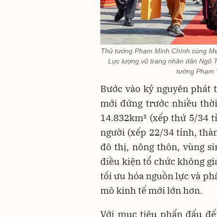
Thủ tướng Phạm Minh Chính cùng Mẹ 
Lực lượng vũ trang nhân dân Ngô 
tướng Phạm 
Bước vào kỷ nguyên phát t
mới đứng trước nhiều thời
14.832km² (xếp thứ 5/34 tỉ
người (xếp 22/34 tỉnh, th
đô thị, nông thôn, vùng si
điều kiện tổ chức không gi
tối ưu hóa nguồn lực và ph
mô kinh tế mới lớn hơn.
Với mục tiêu phấn đấu đế