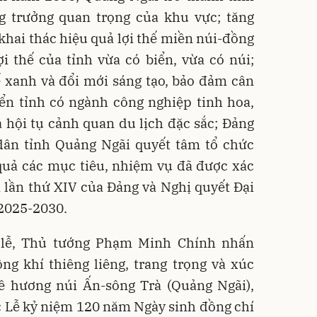
ng trưởng quan trọng của khu vực; tăng
 khai thác hiệu quả lợi thế miền núi-đồng
i thế của tỉnh vừa có biển, vừa có núi;
ế xanh và đổi mới sáng tạo, bảo đảm cân
iển tỉnh có ngành công nghiệp tinh hoa,
 hội tụ cảnh quan du lịch đặc sắc; Đảng
dân tỉnh Quảng Ngãi quyết tâm tổ chức
 quả các mục tiêu, nhiệm vụ đã được xác
i lần thứ XIV của Đảng và Nghị quyết Đại
 2025-2030.
i lễ, Thủ tướng Phạm Minh Chính nhấn
g khí thiêng liêng, trang trọng và xúc
uê hương núi Ấn-sông Trà (Quảng Ngãi),
c Lễ kỷ niệm 120 năm Ngày sinh đồng chí