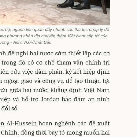
các bộ, ngành liên quan đẩy nhanh các thủ tục pháp lý để
song phương nhân dịp chuyến thăm Việt Nam sắp tới của
ương - Ảnh: VGP/Nhật Bắc
 đề nghị hai nước sớm thiết lập các cơ
 trong đó có cơ chế tham vấn chính trị
hiên cứu việc đàm phán, ký kết hiệp định
 ngoại giao và công vụ để tạo thuận lợi
 lưu giữa hai nước; khẳng định Việt Nam
hiệp và hỗ trợ Jordan bảo đảm an ninh
đổi số.
in Al-Hussein hoan nghênh các đề xuất
Chính, đồng thời bày tỏ mong muốn hai