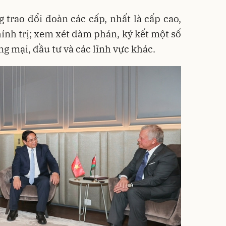
g trao đổi đoàn các cấp, nhất là cấp cao,
ính trị; xem xét đàm phán, ký kết một số
g mại, đầu tư và các lĩnh vực khác.