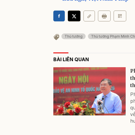
Thủ tướng
Thủ tướng Phạm Minh Ch
BÀI LIÊN QUAN
P
t
th
P
p
q
về
h