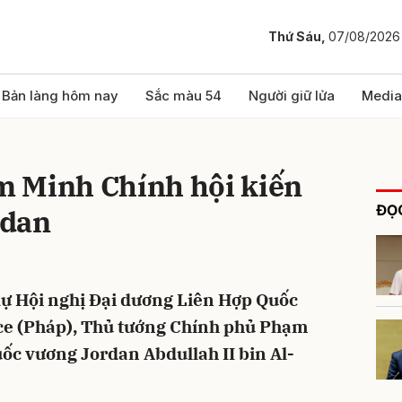
Thứ Sáu,
07/08/2026
bình luận
Bản làng hôm nay
Sắc màu 54
Người giữ lửa
Media
 Minh Chính hội kiến
ĐỌC
rdan
dự Hội nghị Đại dương Liên Hợp Quốc
Hủy
G
ice (Pháp), Thủ tướng Chính phủ Phạm
ốc vương Jordan Abdullah II bin Al-