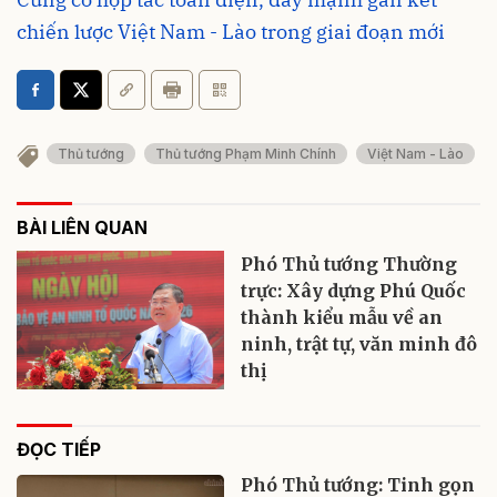
chiến lược Việt Nam - Lào trong giai đoạn mới
Thủ tướng
Thủ tướng Phạm Minh Chính
Việt Nam - Lào
BÀI LIÊN QUAN
Phó Thủ tướng Thường
trực: Xây dựng Phú Quốc
thành kiểu mẫu về an
ninh, trật tự, văn minh đô
thị
ĐỌC TIẾP
Phó Thủ tướng: Tinh gọn