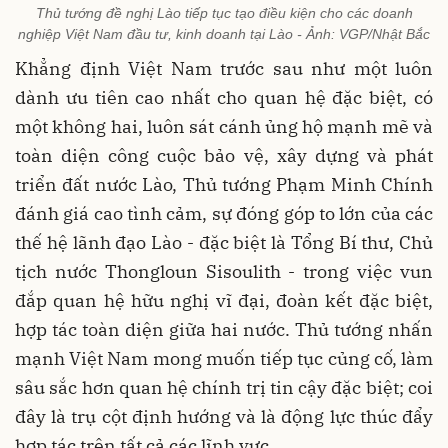
Thủ tướng đề nghị Lào tiếp tục tạo điều kiện cho các doanh
nghiệp Việt Nam đầu tư, kinh doanh tại Lào - Ảnh: VGP/Nhật Bắc
Khẳng định Việt Nam trước sau như một luôn
dành ưu tiên cao nhất cho quan hệ đặc biệt, có
một không hai, luôn sát cánh ủng hộ mạnh mẽ và
toàn diện công cuộc bảo vệ, xây dựng và phát
triển đất nước Lào, Thủ tướng Phạm Minh Chính
đánh giá cao tình cảm, sự đóng góp to lớn của các
thế hệ lãnh đạo Lào - đặc biệt là Tổng Bí thư, Chủ
tịch nước Thongloun Sisoulith - trong việc vun
đắp quan hệ hữu nghị vĩ đại, đoàn kết đặc biệt,
hợp tác toàn diện giữa hai nước. Thủ tướng nhấn
mạnh Việt Nam mong muốn tiếp tục củng cố, làm
sâu sắc hơn quan hệ chính trị tin cậy đặc biệt; coi
đây là trụ cột định hướng và là động lực thúc đẩy
hợp tác trên tất cả các lĩnh vực.