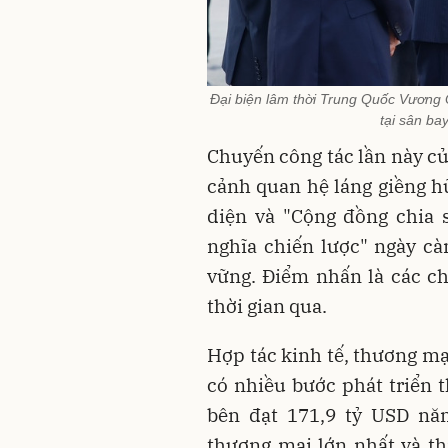
Đại biện lâm thời Trung Quốc Vương 
tại sân ba
Chuyến công tác lần này củ
cảnh quan hệ láng giềng hữ
diện và "Cộng đồng chia 
nghĩa chiến lược" ngày càn
vững. Điểm nhấn là các c
thời gian qua.
Hợp tác kinh tế, thương mạ
có nhiều bước phát triển 
bên đạt 171,9 tỷ USD năm
thương mại lớn nhất và th