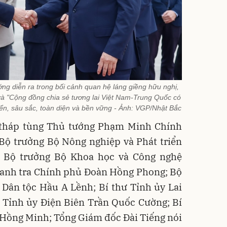
ng diễn ra trong bối cảnh quan hệ láng giềng hữu nghị,
 và "Cộng đồng chia sẻ tương lai Việt Nam-Trung Quốc có
riển, sâu sắc, toàn diện và bền vững - Ảnh: VGP/Nhật Bắc
 tháp tùng Thủ tướng Phạm Minh Chính
 Bộ trưởng Bộ Nông nghiệp và Phát triển
 Bộ trưởng Bộ Khoa học và Công nghệ
anh tra Chính phủ Đoàn Hồng Phong; Bộ
Dân tộc Hầu A Lềnh; Bí thư Tỉnh ủy Lai
 Tỉnh ủy Điện Biên Trần Quốc Cường; Bí
 Hồng Minh; Tổng Giám đốc Đài Tiếng nói