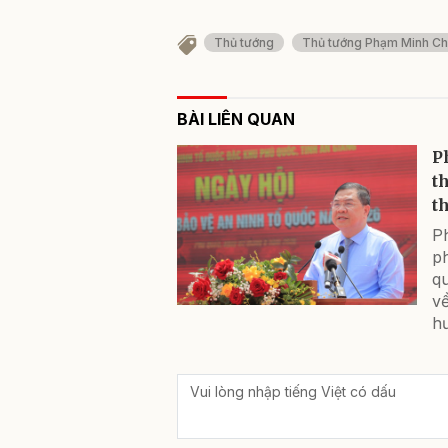
Thủ tướng
Thủ tướng Phạm Minh Ch
BÀI LIÊN QUAN
P
t
th
P
p
q
về
h