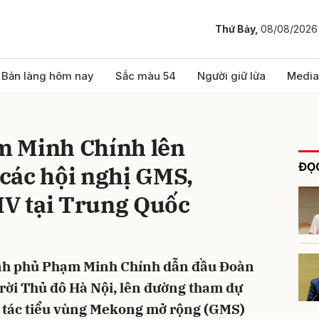
Thứ Bảy,
08/08/2026
bình luận
Bản làng hôm nay
Sắc màu 54
Người giữ lửa
Media
m Minh Chính lên
ĐỌC
các hội nghị GMS,
V tại Trung Quốc
Hủy
G
ính phủ Phạm Minh Chính dẫn đầu Đoàn
 rời Thủ đô Hà Nội, lên đường tham dự
 tác tiểu vùng Mekong mở rộng (GMS)