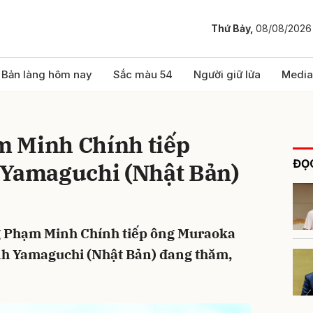
Thứ Bảy,
08/08/2026
bình luận
Bản làng hôm nay
Sắc màu 54
Người giữ lửa
Media
 Minh Chính tiếp
ĐỌC
 Yamaguchi (Nhật Bản)
ng Phạm Minh Chính tiếp ông Muraoka
Hủy
G
nh Yamaguchi (Nhật Bản) đang thăm,