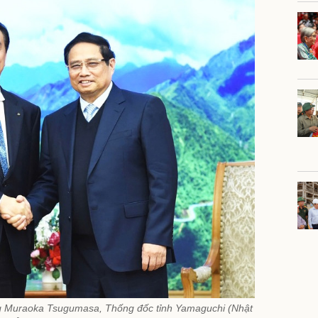
g Muraoka Tsugumasa, Thống đốc tỉnh Yamaguchi (Nhật