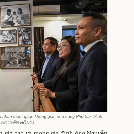
 nhân tham quan không gian nhà hàng Phở Bar. (Ảnh:
NGUYỄN HỒNG)
 giá cao và mong gia đình ông Nguyễn