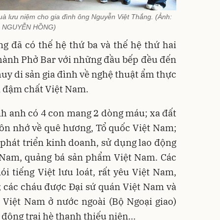
à lưu niệm cho gia đình ông Nguyễn Việt Thắng. (Ảnh:
NGUYỄN HỒNG)
g đã có thế hệ thứ ba và thế hệ thứ hai
 hành Phở Bar với những đầu bếp đều đến
huy di sản gia đình về nghệ thuật ẩm thực
n đậm chất Việt Nam.
nh anh có 4 con mang 2 dòng máu; xa đất
ôn nhớ về quê hương, Tổ quốc Việt Nam;
phát triển kinh doanh, sử dụng lao động
 Nam, quảng bá sản phẩm Việt Nam. Các
 tiếng Việt lưu loát, rất yêu Việt Nam,
 các cháu được Đại sứ quán Việt Nam và
 Việt Nam ở nước ngoài (Bộ Ngoại giao)
 động trại hè thanh thiếu niên…