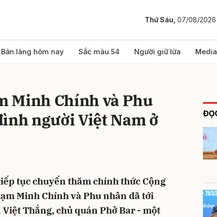
Thứ Sáu,
07/08/2026
bình luận
Bản làng hôm nay
Sắc màu 54
Người giữ lửa
Media
m Minh Chính và Phu
ĐỌC
đình người Việt Nam ở
Hủy
G
 tiếp tục chuyến thăm chính thức Cộng
hạm Minh Chính và Phu nhân đã tới
 Việt Thắng, chủ quán Phở Bar - một