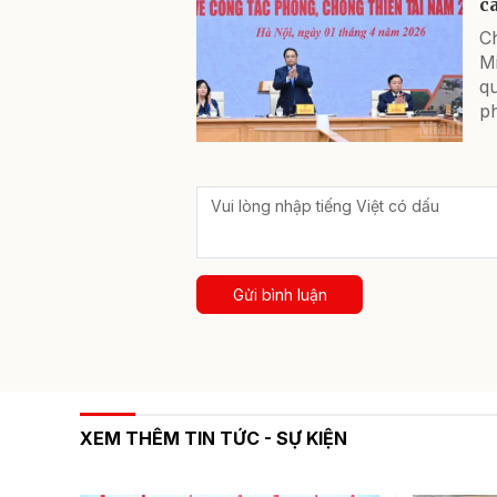
c
Ch
M
qu
ph
Gửi bình luận
XEM THÊM TIN TỨC - SỰ KIỆN