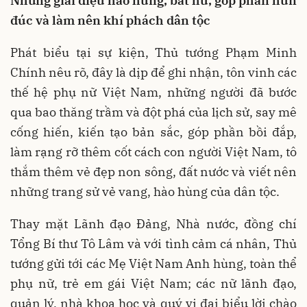
Những giai điệu hào hùng, bất hủ, góp phần hun
đúc và làm nên khí phách dân tộc
Phát biểu tại sự kiện, Thủ tướng Phạm Minh
Chính nêu rõ, đây là dịp để ghi nhận, tôn vinh các
thế hệ phụ nữ Việt Nam, những người đã bước
qua bao thăng trầm và đột phá của lịch sử, say mê
cống hiến, kiến tạo bản sắc, góp phần bồi đắp,
làm rạng rỡ thêm cốt cách con người Việt Nam, tô
thắm thêm vẻ đẹp non sông, đất nước và viết nên
những trang sử vẻ vang, hào hùng của dân tộc.
Thay mặt Lãnh đạo Đảng, Nhà nước, đồng chí
Tổng Bí thư Tô Lâm và với tình cảm cá nhân, Thủ
tướng gửi tới các Mẹ Việt Nam Anh hùng, toàn thể
phụ nữ, trẻ em gái Việt Nam; các nữ lãnh đạo,
quản lý, nhà khoa học và quý vị đại biểu lời chào