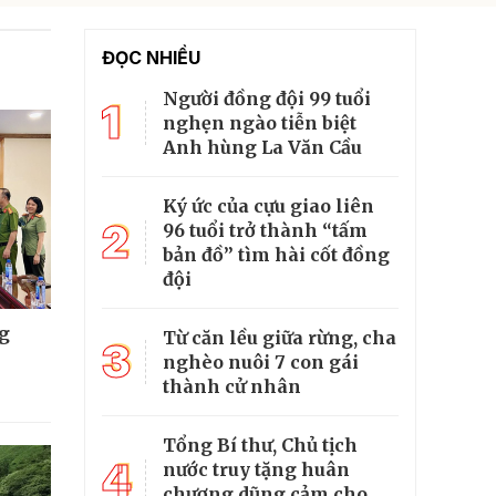
ĐỌC NHIỀU
Người đồng đội 99 tuổi
1
nghẹn ngào tiễn biệt
Anh hùng La Văn Cầu
Ký ức của cựu giao liên
2
96 tuổi trở thành “tấm
bản đồ” tìm hài cốt đồng
đội
g
Từ căn lều giữa rừng, cha
3
nghèo nuôi 7 con gái
thành cử nhân
Tổng Bí thư, Chủ tịch
4
nước truy tặng huân
chương dũng cảm cho