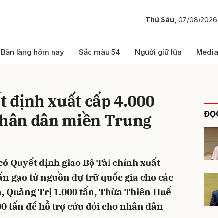
Thứ Sáu,
07/08/2026
bình luận
Bản làng hôm nay
Sắc màu 54
Người giữ lửa
Media
 định xuất cấp 4.000
ĐỌC
 nhân dân miền Trung
ó Quyết định giao Bộ Tài chính xuất
Hủy
G
ấn gạo từ nguồn dự trữ quốc gia cho các
n, Quảng Trị 1.000 tấn, Thừa Thiên Huế
0 tấn để hỗ trợ cứu đói cho nhân dân