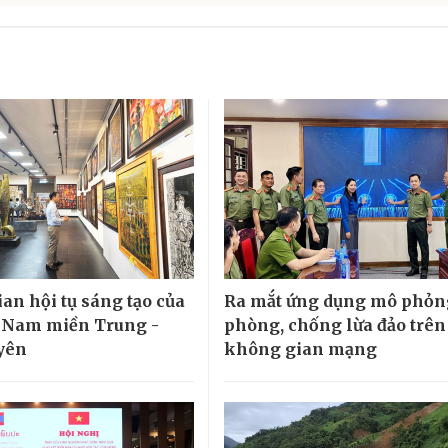
an hội tụ sáng tạo của
Ra mắt ứng dụng mô phỏn
 Nam miền Trung -
phòng, chống lừa đảo trên
yên
không gian mạng