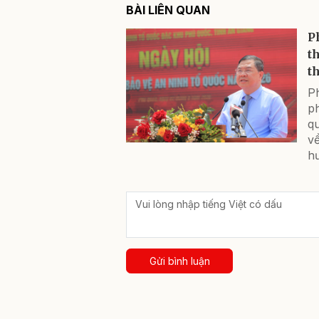
BÀI LIÊN QUAN
P
t
th
P
p
q
về
h
Gửi bình luận