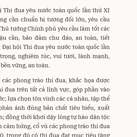
i Thi đua yêu nước toàn quốc lần thứ XI
ng cần chuẩn bị tương đối lớn, yêu cầu
, Thủ tướng Chính phủ yêu cầu làm tốt các
hậu cần, bảo đảm chu đáo, an toàn, tiết
 Đại hội Thi đua yêu nước toàn quốc lần
 trọng, nghiêm túc, vui tươi, lành mạnh,
, bền vững, an toàn.
t các phong trào thi đua, khắc họa được
i đua trên tất cả lĩnh vực, góp phần vào
c; lựa chọn tôn vinh các cá nhân, tập thể
phản ánh đúng bản chất tiêu biểu, xuất
n; đồng thời khơi dậy lòng tự hào dân tộc
n cảm hứng, cổ vũ các phong trào thi đua
0, trong đó có thi đua đạt mục tiêu tăng