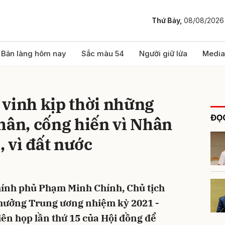
Thứ Bảy,
08/08/2026
bình luận
Bản làng hôm nay
Sắc màu 54
Người giữ lửa
Media
 vinh kịp thời những
ĐỌC
hân, cống hiến vì Nhân
, vì đất nước
Hủy
G
hính phủ Phạm Minh Chính, Chủ tịch
thưởng Trung ương nhiệm kỳ 2021 -
iên họp lần thứ 15 của Hội đồng để