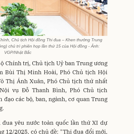
ính, Chủ tịch Hội đồng Thi đua – Khen thưởng Trung
g) chủ trì phiên họp lần thứ 15 của Hội đồng - Ảnh:
VGP/Nhật Bắc
ộ Chính trị, Chủ tịch Uỷ ban Trung ương
m Bùi Thị Minh Hoài, Phó Chủ tịch Hội
Võ Thị Ánh Xuân, Phó Chủ tịch thứ nhất
 Nội vụ Đỗ Thanh Bình, Phó Chủ tịch
h đạo các bộ, ban, ngành, cơ quan Trung
g.
i đua yêu nước toàn quốc lần thứ XI dự
g 12/2025, có chủ đề: "Thi đua đổi mới,