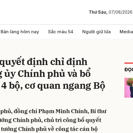
Thứ Sáu,
07/08/2026
bình luận
Bản làng hôm nay
Sắc màu 54
Người giữ lửa
Media
quyết định chỉ định
ĐỌC
g ủy Chính phủ và bổ
 4 bộ, cơ quan ngang Bộ
Hủy
G
h phủ, đồng chí Phạm Minh Chính, Bí thư
ớng Chính phủ, chủ trì công bố quyết
ủ tướng Chính phủ về công tác cán bộ