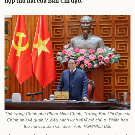
họp thứ hai của Ban Chỉ đạo.
Thủ tướng Chính phủ Phạm Minh Chính, Trưởng Ban Chỉ đạo của
Chính phủ về quản lý, điều hành kinh tế vĩ mô chủ trì Phiên họp
thứ hai của Ban Chỉ đạo - Ảnh: VGP/Nhật Bắc