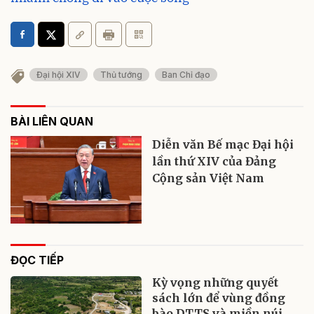
Đại hội XIV
Thủ tướng
Ban Chỉ đạo
BÀI LIÊN QUAN
Diễn văn Bế mạc Đại hội
lần thứ XIV của Đảng
Cộng sản Việt Nam
ĐỌC TIẾP
Kỳ vọng những quyết
sách lớn để vùng đồng
bào DTTS và miền núi