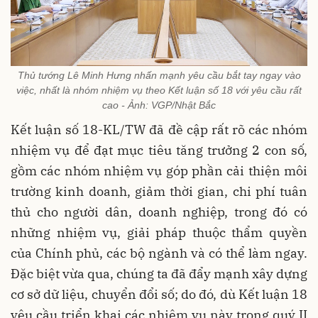
Thủ tướng Lê Minh Hưng nhấn mạnh yêu cầu bắt tay ngay vào
việc, nhất là nhóm nhiệm vụ theo Kết luận số 18 với yêu cầu rất
cao - Ảnh: VGP/Nhật Bắc
Kết luận số 18-KL/TW đã đề cập rất rõ các nhóm
nhiệm vụ để đạt mục tiêu tăng trưởng 2 con số,
gồm các nhóm nhiệm vụ góp phần cải thiện môi
trường kinh doanh, giảm thời gian, chi phí tuân
thủ cho người dân, doanh nghiệp, trong đó có
những nhiệm vụ, giải pháp thuộc thẩm quyền
của Chính phủ, các bộ ngành và có thể làm ngay.
Đặc biệt vừa qua, chúng ta đã đẩy mạnh xây dựng
cơ sở dữ liệu, chuyển đổi số; do đó, dù Kết luận 18
yêu cầu triển khai các nhiệm vụ này trong quý II