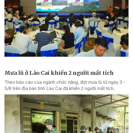
Mưa lũ ở Lào Cai khiến 2 người mất tích
Theo báo cáo của ngành chức năng, đợt mưa lũ từ ngày 3 -
5/8 trên địa bàn tỉnh Lào Cai đã khiến 2 người mất tích.