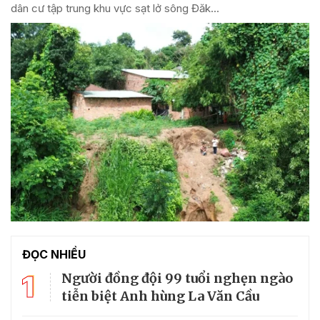
dân cư tập trung khu vực sạt lở sông Đăk...
ĐỌC NHIỀU
1
Người đồng đội 99 tuổi nghẹn ngào
tiễn biệt Anh hùng La Văn Cầu