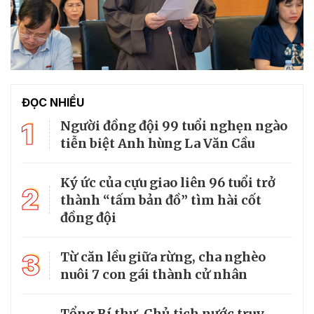
ĐỌC NHIỀU
1
Người đồng đội 99 tuổi nghẹn ngào
tiễn biệt Anh hùng La Văn Cầu
Ký ức của cựu giao liên 96 tuổi trở
2
thành “tấm bản đồ” tìm hài cốt
đồng đội
3
Từ căn lều giữa rừng, cha nghèo
nuôi 7 con gái thành cử nhân
Tổng Bí thư, Chủ tịch nước truy