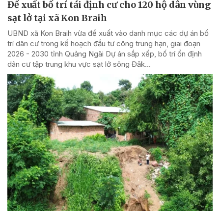
Đề xuất bố trí tái định cư cho 120 hộ dân vùng
sạt lở tại xã Kon Braih
UBND xã Kon Braih vừa đề xuất vào danh mục các dự án bố
trí dân cư trong kế hoạch đầu tư công trung hạn, giai đoạn
2026 - 2030 tỉnh Quảng Ngãi Dự án sắp xếp, bố trí ổn định
dân cư tập trung khu vực sạt lở sông Đăk...