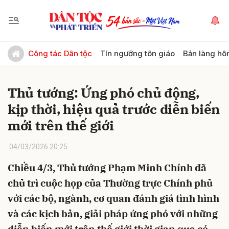
Gửi bình luận
Công tác Dân tộc
Tín ngưỡng tôn giáo
Bản làng hô
Thủ tướng: Ứng phó chủ động,
kịp thời, hiệu quả trước diễn biến
mới trên thế giới
04/03/2026 20:25
Hủy
Gửi
Chiều 4/3, Thủ tướng Phạm Minh Chính đã
chủ trì cuộc họp của Thường trực Chính phủ
với các bộ, ngành, cơ quan đánh giá tình hình
và các kịch bản, giải pháp ứng phó với những