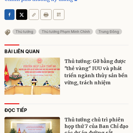
Thủ tướng
Thủ tướng Phạm Minh Chính
Trung Đông
BÀI LIÊN QUAN
Thủ tướng: Gỡ bằng được
"thẻ vàng" IUU và phát
triển ngành thủy sản bền
vững, trách nhiệm
ĐỌC TIẾP
Thủ tướng chủ trì phiên
họp thứ 7 của Ban Chỉ đạo
các dự án đường sắt