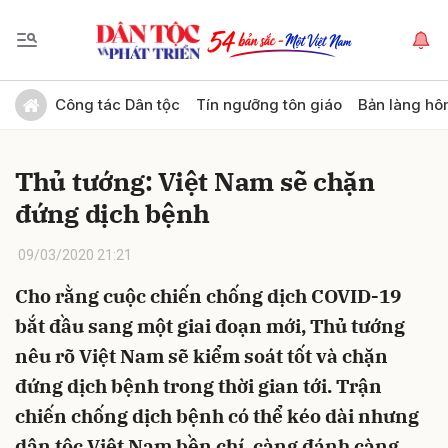
Gửi bình luận
Công tác Dân tộc
Tín ngưỡng tôn giáo
Bản làng hô
Thủ tướng: Việt Nam sẽ chặn
đứng dịch bệnh
09/03/2020 21:21
Cho rằng cuộc chiến chống dịch COVID-19
Hủy
Gửi
bắt đầu sang một giai đoạn mới, Thủ tướng
nêu rõ Việt Nam sẽ kiểm soát tốt và chặn
đứng dịch bệnh trong thời gian tới. Trận
chiến chống dịch bệnh có thể kéo dài nhưng
dân tộc Việt Nam bền chí, càng đánh càng