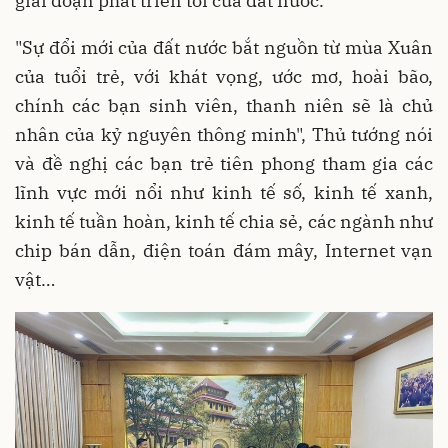
giai đoạn phát triển tới của đất nước.
"Sự đổi mới của đất nước bắt nguồn từ mùa Xuân
của tuổi trẻ, với khát vọng, ước mơ, hoài bão,
chính các bạn sinh viên, thanh niên sẽ là chủ
nhân của kỷ nguyên thông minh", Thủ tướng nói
và đề nghị các bạn trẻ tiên phong tham gia các
lĩnh vực mới nổi như kinh tế số, kinh tế xanh,
kinh tế tuần hoàn, kinh tế chia sẻ, các ngành như
chip bán dẫn, điện toán đám mây, Internet vạn
vật…