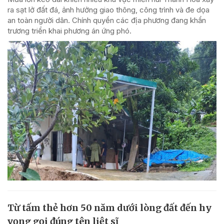
ra sạt lở đất đá, ảnh hưởng giao thông, công trình và đe dọa
an toàn người dân. Chính quyền các địa phương đang khẩn
trương triển khai phương án ứng phó.
Từ tấm thẻ hơn 50 năm dưới lòng đất đến hy
vọng gọi đúng tên liệt sĩ