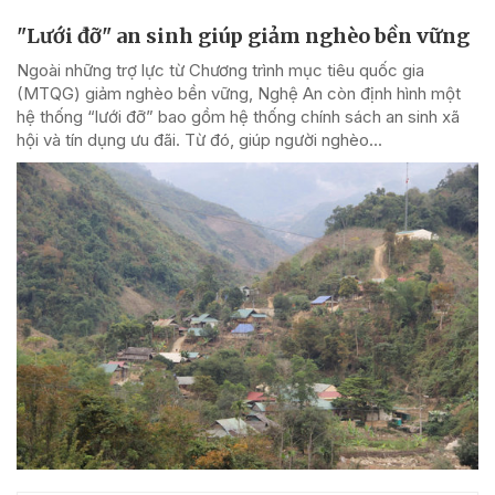
"Lưới đỡ" an sinh giúp giảm nghèo bền vững
Ngoài những trợ lực từ Chương trình mục tiêu quốc gia
(MTQG) giảm nghèo bền vững, Nghệ An còn định hình một
hệ thống “lưới đỡ” bao gồm hệ thống chính sách an sinh xã
hội và tín dụng ưu đãi. Từ đó, giúp người nghèo...