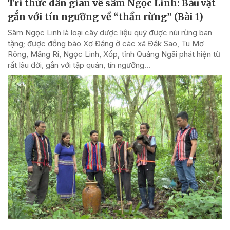
Tri thức dân gian về sâm Ngọc Linh: Báu vật
gắn với tín ngưỡng về “thần rừng” (Bài 1)
Sâm Ngọc Linh là loại cây dược liệu quý được núi rừng ban
tặng; được đồng bào Xơ Đăng ở các xã Đăk Sao, Tu Mơ
Rông, Măng Ri, Ngọc Linh, Xốp, tỉnh Quảng Ngãi phát hiện từ
rất lâu đời, gắn với tập quán, tín ngưỡng...