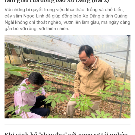
làm giàu của đồng bào Xơ Đăng (Bài 2)
Với những bí quyết trong việc khai thác, trồng và chế biến,
cây sâm Ngọc Linh đã giúp đồng bào Xơ Đăng ở tỉnh Quảng
Ngãi không chỉ thoát nghèo, vươn lên làm giàu, mà ngày càng
gắn bó với rừng, với thiên nhiên.
Khi sinh kế "chạy đua" với nguy cơ tái nghèo