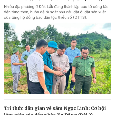
Nhiều địa phương ở Đắk Lắk đang thành lập các tổ công tác
đến từng thôn, buôn để rà soát nhu cầu đất ở, đất sản xuất
của từng hộ đồng bào dân tộc thiểu số (DTTS).
Tri thức dân gian về sâm Ngọc Linh: Cơ hội