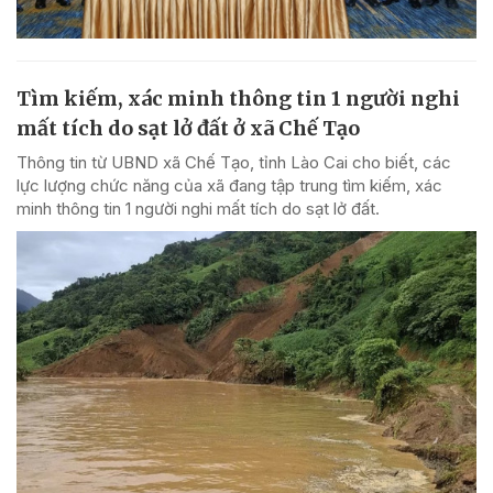
Tìm kiếm, xác minh thông tin 1 người nghi
mất tích do sạt lở đất ở xã Chế Tạo
Thông tin từ UBND xã Chế Tạo, tỉnh Lào Cai cho biết, các
lực lượng chức năng của xã đang tập trung tìm kiếm, xác
minh thông tin 1 người nghi mất tích do sạt lở đất.