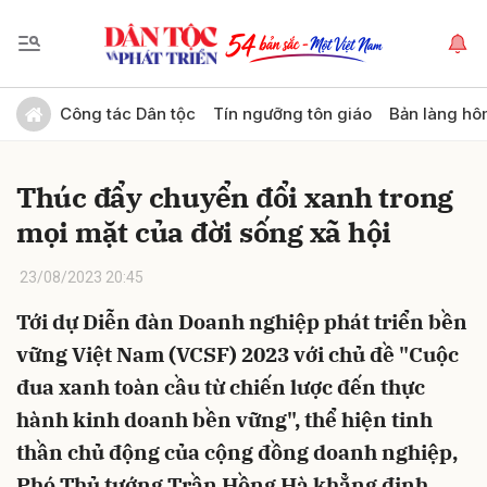
Gửi bình luận
Công tác Dân tộc
Tín ngưỡng tôn giáo
Bản làng hô
Thúc đẩy chuyển đổi xanh trong
mọi mặt của đời sống xã hội
23/08/2023 20:45
Tới dự Diễn đàn Doanh nghiệp phát triển bền
Hủy
Gửi
vững Việt Nam (VCSF) 2023 với chủ đề "Cuộc
đua xanh toàn cầu từ chiến lược đến thực
hành kinh doanh bền vững", thể hiện tinh
thần chủ động của cộng đồng doanh nghiệp,
Phó Thủ tướng Trần Hồng Hà khẳng định