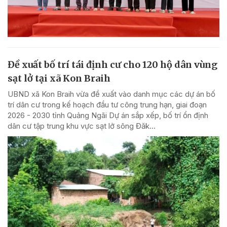
Đề xuất bố trí tái định cư cho 120 hộ dân vùng
sạt lở tại xã Kon Braih
UBND xã Kon Braih vừa đề xuất vào danh mục các dự án bố
trí dân cư trong kế hoạch đầu tư công trung hạn, giai đoạn
2026 - 2030 tỉnh Quảng Ngãi Dự án sắp xếp, bố trí ổn định
dân cư tập trung khu vực sạt lở sông Đăk...