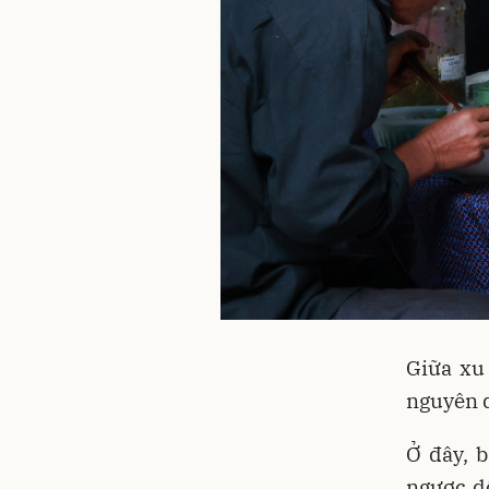
Giữa xu 
nguyên q
Ở đây, b
ngược dố