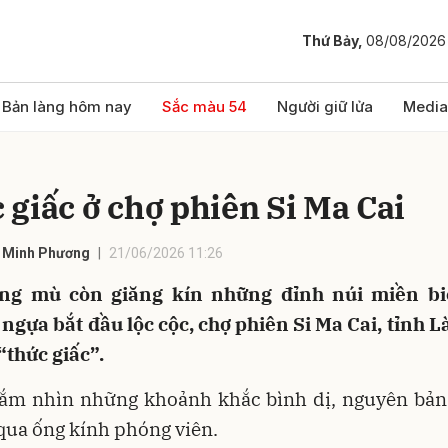
Thứ Bảy,
08/08/2026
bình luận
Bản làng hôm nay
Sắc màu 54
Người giữ lửa
Media
 giấc ở chợ phiên Si Ma Cai
- Minh Phương
21/06/2026 11:26
ng mù còn giăng kín những đỉnh núi miền bi
 ngựa bắt đầu lộc cộc, chợ phiên Si Ma Cai, tỉnh L
Hủy
G
“thức giấc”.
ắm nhìn những khoảnh khắc bình dị, nguyên bản
qua ống kính phóng viên.