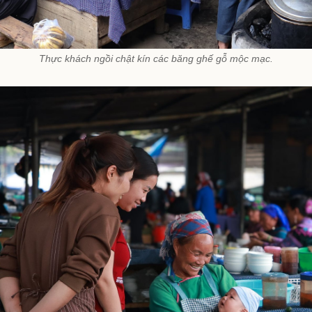
Thực khách ngồi chật kín các băng ghế gỗ mộc mạc.