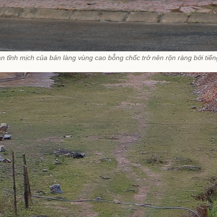
n tĩnh mịch của bản làng vùng cao bỗng chốc trở nên rộn ràng bởi tiế