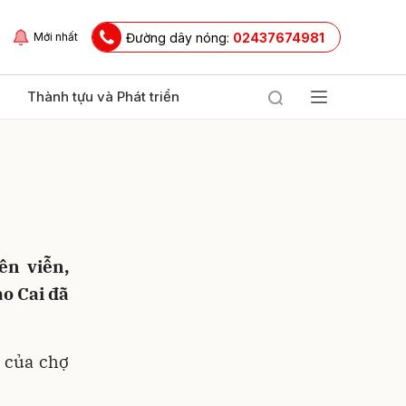
Đường dây nóng:
02437674981
Mới nhất
Thành tựu và Phát triển
ên viễn,
ào Cai đã
ửi
 của chợ