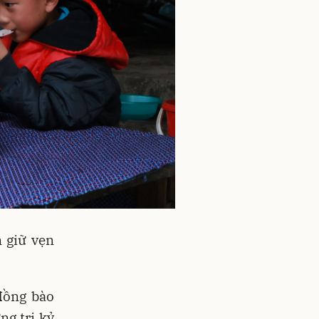
n giữ vẹn
 đồng bào
ng tri kỷ