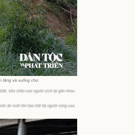
m lặng và xuống chợ.
biệt, kéo chân mọi người xích lại gần nhau.
 món ăn nuôi lớn bao thế hệ người vùng cao.