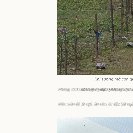
Khi sương mờ còn gi
Những chiếc chảo gang đại đen bóng đặt tr
Sức hút từ những bếp củi rực 
Mèn mén đồ từ ngô, ăn kèm óc đậu bùi ngậ