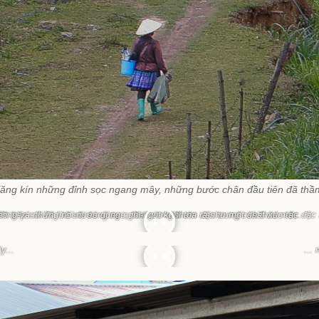
ăng kín những đỉnh sọc ngang mây, những bước chân đầu tiên đã thầ
ên bếp củi đỏ lửa sôi sùng sục, tỏa hương thơm đặc trưng của thảo mộc.
hồng và những nồi nước dùng nghi ngút khói tỏa ra như một chất xúc tác đặc 
y...
...