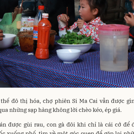
thế đô thị hóa, chợ phiên Si Ma Cai vẫn được gì
ua những sạp hàng không lời chèo kéo, ép giá.
án được gùi rau, con gà đôi khi chỉ là cái cớ để
c xuống phố, tìm về một góc quen để gặp lại nhữ