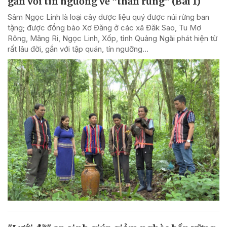
gắn với tín ngưỡng về “thần rừng” (Bài 1)
Sâm Ngọc Linh là loại cây dược liệu quý được núi rừng ban
tặng; được đồng bào Xơ Đăng ở các xã Đăk Sao, Tu Mơ
Rông, Măng Ri, Ngọc Linh, Xốp, tỉnh Quảng Ngãi phát hiện từ
rất lâu đời, gắn với tập quán, tín ngưỡng...