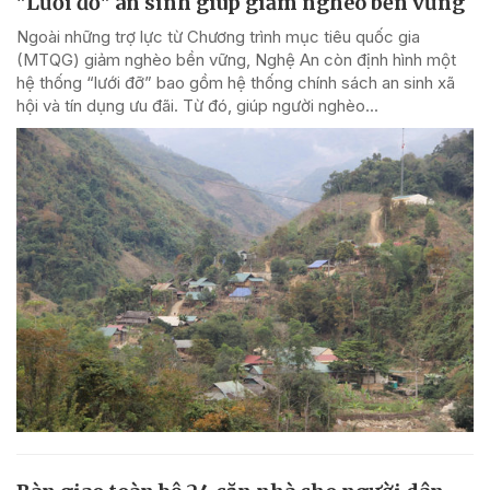
"Lưới đỡ" an sinh giúp giảm nghèo bền vững
Ngoài những trợ lực từ Chương trình mục tiêu quốc gia
(MTQG) giảm nghèo bền vững, Nghệ An còn định hình một
hệ thống “lưới đỡ” bao gồm hệ thống chính sách an sinh xã
hội và tín dụng ưu đãi. Từ đó, giúp người nghèo...