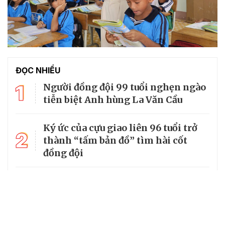
ĐỌC NHIỀU
1
Người đồng đội 99 tuổi nghẹn ngào
tiễn biệt Anh hùng La Văn Cầu
Ký ức của cựu giao liên 96 tuổi trở
2
thành “tấm bản đồ” tìm hài cốt
đồng đội
3
Từ căn lều giữa rừng, cha nghèo
nuôi 7 con gái thành cử nhân
Tổng Bí thư, Chủ tịch nước truy