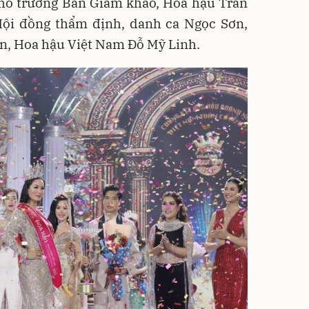
Phó trưởng Ban Giám khảo, Hoa hậu Trần
Hội đồng thẩm định, danh ca Ngọc Sơn,
, Hoa hậu Việt Nam Đỗ Mỹ Linh.