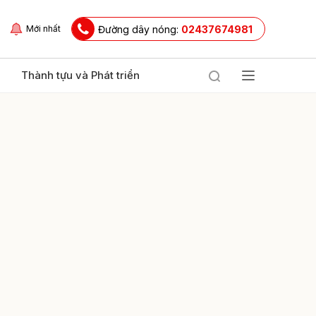
Đường dây nóng:
02437674981
Mới nhất
Thành tựu và Phát triển
ửi