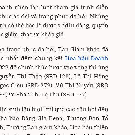
oanh nhân lần lượt tham gia trình diễn
phục áo dài và trang phục dạ hội. Những
inh có thể bộc lộ được sự dịu dàng, quyến
ớc giám khảo và khán giả.
iễn trang phục dạ hội, Ban Giám khảo đã
sắc nhất đêm chung kết
Hoa hậu Doanh
22 để chính thức bước vào vòng thi ứng
Nguyễn Thị Thảo (SBD 123), Lê Thị Hồng
gọc Giàu (SBD 279), Vũ Thị Xuyến (SBD
9) và Phan Thị Lệ Thu (SBD 177).
í sinh lần lượt trải qua các câu hỏi đến
hà báo Đặng Gia Bena, Trưởng Ban Tổ
h, Trưởng Ban giám khảo, Hoa hậu thiện