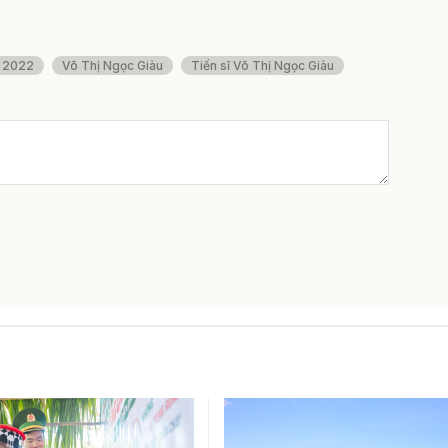
u 2022
Võ Thị Ngọc Giàu
Tiến sĩ Võ Thị Ngọc Giàu