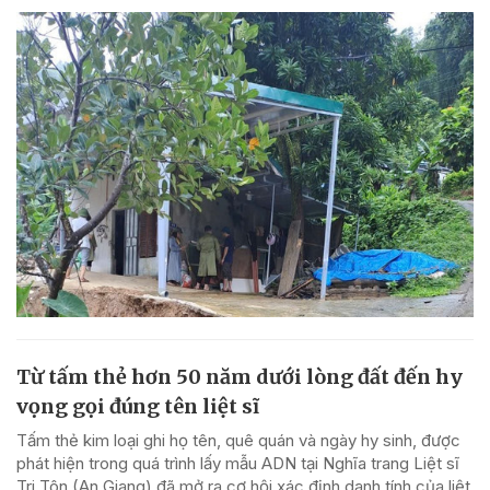
Từ tấm thẻ hơn 50 năm dưới lòng đất đến hy
vọng gọi đúng tên liệt sĩ
Tấm thẻ kim loại ghi họ tên, quê quán và ngày hy sinh, được
phát hiện trong quá trình lấy mẫu ADN tại Nghĩa trang Liệt sĩ
Tri Tôn (An Giang) đã mở ra cơ hội xác định danh tính của liệt