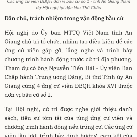
Các ứng cử viên ĐBQH đơn vị bầu cử số 1 - tỉnh An Giang tham
dự Hội nghị tại đặc khu Thổ Châu
Dân chủ, trách nhiệm trong vận động bầu cử
Hội nghị do Ủy ban MTTQ Việt Nam tỉnh An
Giang chủ trì tổ chức, nhằm tạo điều kiện để các
ứng cử viên gặp gỡ, lắng nghe và trình bày
chương trình hành động trước cử tri địa phương.
Tham dự có ông Nguyễn Tiến Hải - Ủy viên Ban
Chấp hành Trung ương Đảng, Bí thư Tỉnh ủy An
Giang cùng 4 ứng cử viên ĐBQH khóa XVI thuộc
đơn vị bầu cử số 1.
Tại Hội nghị, cử tri được nghe giới thiệu danh
sách, tiểu sử tóm tắt của từng ứng cử viên và
chương trình hành động nếu trúng cử. Các ứng cử
viên lần lượt trình bày định hướng, cam kết của