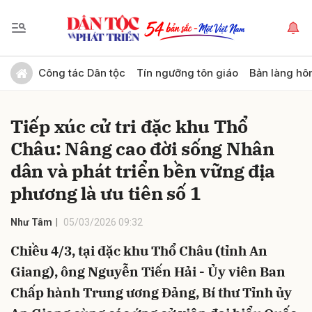
Gửi bình luận
Công tác Dân tộc
Tín ngưỡng tôn giáo
Bản làng hô
Tiếp xúc cử tri đặc khu Thổ
Châu: Nâng cao đời sống Nhân
dân và phát triển bền vững địa
phương là ưu tiên số 1
Hủy
Gửi
Như Tâm
05/03/2026 09:32
Chiều 4/3, tại đặc khu Thổ Châu (tỉnh An
Giang), ông Nguyễn Tiến Hải - Ủy viên Ban
Chấp hành Trung ương Đảng, Bí thư Tỉnh ủy