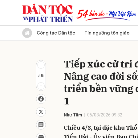
Gửi 
Công tác Dân tộc
Tín ngưỡng tôn giáo
Tiếp xúc cử tri
Nâng cao đời s
triển bền vững 
1
Như Tâm
05/03/2026 09:32
Chiều 4/3, tại đặc khu Th
Tiến Hải - Ủy viên Ban Ch