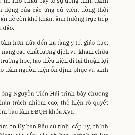
 tri Thổ Châu bày tỏ sự đồng tình, đánh
h động của các ứng cử viên, đồng thời
ấn đề còn khó khăn, ảnh hưởng trực tiếp
n đảo.
tâm hơn nữa đến hạ tầng y tế, giáo dục,
; nâng cao chất lượng dịch vụ khám chữa
trường học; tạo điều kiện đi lại thuận lợi
bảo đảm nguồn điện ổn định phục vụ sinh
, ông Nguyễn Tiến Hải trình bày chương
thần trách nhiệm cao, thể hiện rõ quyết
hiệm bầu làm ĐBQH khóa XVI.
cảm ơn Ủy ban Bầu cử tỉnh, cấp ủy, chính