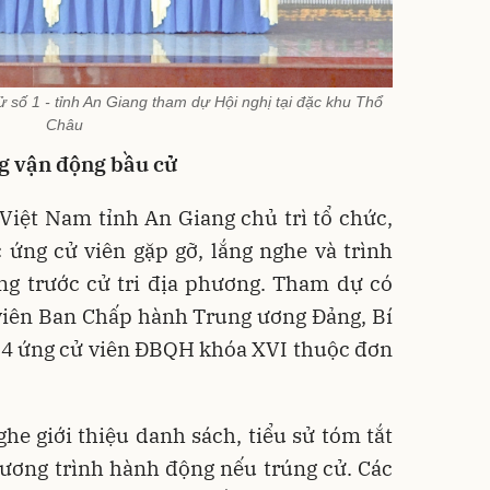
số 1 - tỉnh An Giang tham dự Hội nghị tại đặc khu Thổ
Châu
g vận động bầu cử
iệt Nam tỉnh An Giang chủ trì tổ chức,
 ứng cử viên gặp gỡ, lắng nghe và trình
ng trước cử tri địa phương. Tham dự có
viên Ban Chấp hành Trung ương Đảng, Bí
 4 ứng cử viên ĐBQH khóa XVI thuộc đơn
ghe giới thiệu danh sách, tiểu sử tóm tắt
hương trình hành động nếu trúng cử. Các