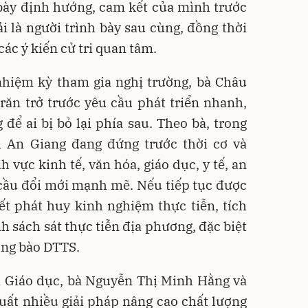
 bày định hướng, cam kết của mình trước
i là người trình bày sau cùng, đồng thời
ề các ý kiến cử tri quan tâm.
nhiệm kỳ tham gia nghị trường, bà Châu
răn trở trước yêu cầu phát triển nhanh,
để ai bị bỏ lại phía sau. Theo bà, trong
h An Giang đang đứng trước thời cơ và
h vực kinh tế, văn hóa, giáo dục, y tế, an
 cầu đổi mới mạnh mẽ. Nếu tiếp tục được
ết phát huy kinh nghiệm thực tiễn, tích
h sách sát thực tiễn địa phương, đặc biệt
ồng bào DTTS.
h Giáo dục, bà Nguyễn Thị Minh Hằng và
ất nhiều giải pháp nâng cao chất lượng