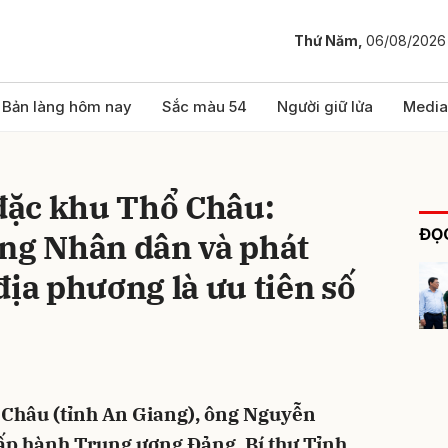
Thứ Năm,
06/08/2026
bình luận
Bản làng hôm nay
Sắc màu 54
Người giữ lửa
Media
 đặc khu Thổ Châu:
ĐỌC
ống Nhân dân và phát
địa phương là ưu tiên số
Hủy
G
ổ Châu (tỉnh An Giang), ông Nguyễn
ấp hành Trung ương Đảng, Bí thư Tỉnh