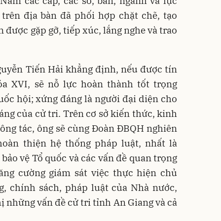
Nam các cấp, các sở, ban, ngành và lực
trên địa bàn đã phối hợp chặt chẽ, tạo
n được gặp gỡ, tiếp xúc, lắng nghe và trao
Nguyễn Tiến Hải khẳng định, nếu được tín
 XVI, sẽ nỗ lực hoàn thành tốt trọng
ốc hội; xứng đáng là người đại diện cho
ng của cử tri. Trên cơ sở kiến thức, kinh
 công tác, ông sẽ cùng Đoàn ĐBQH nghiên
hoàn thiện hệ thống pháp luật, nhất là
 bảo vệ Tổ quốc và các vấn đề quan trọng
tăng cường giám sát việc thực hiện chủ
g, chính sách, pháp luật của Nhà nước,
ị những vấn đề cử tri tỉnh An Giang và cả