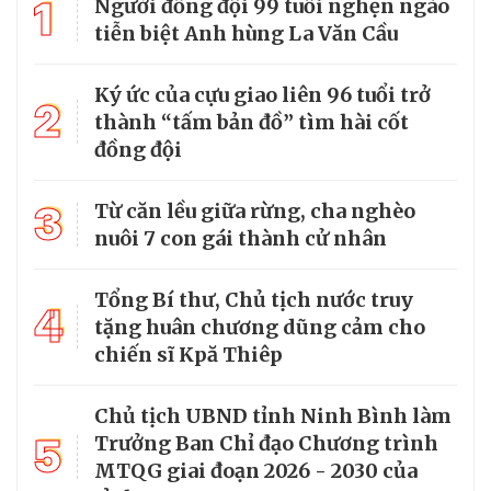
1
Người đồng đội 99 tuổi nghẹn ngào
tiễn biệt Anh hùng La Văn Cầu
Ký ức của cựu giao liên 96 tuổi trở
2
thành “tấm bản đồ” tìm hài cốt
đồng đội
3
Từ căn lều giữa rừng, cha nghèo
nuôi 7 con gái thành cử nhân
Tổng Bí thư, Chủ tịch nước truy
4
tặng huân chương dũng cảm cho
chiến sĩ Kpă Thiêp
Chủ tịch UBND tỉnh Ninh Bình làm
5
Trưởng Ban Chỉ đạo Chương trình
MTQG giai đoạn 2026 - 2030 của