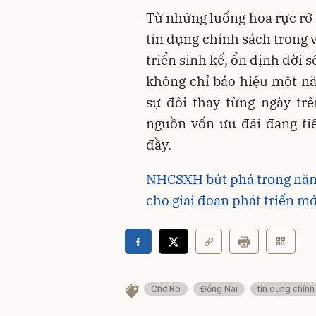
Từ những luống hoa rực rỡ ở
tín dụng chính sách trong
triển sinh kế, ổn định đời
không chỉ báo hiệu một n
sự đổi thay từng ngày tr
nguồn vốn ưu đãi đang t
đầy.
NHCSXH bứt phá trong năm 
cho giai đoạn phát triển mớ
Chơ Ro
Đồng Nai
tín dụng chính