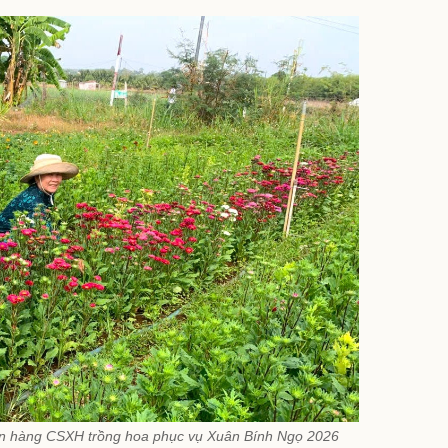
n hàng CSXH trồng hoa phục vụ Xuân Bính Ngọ 2026