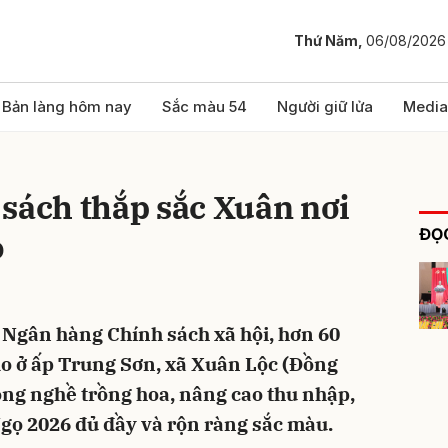
Thứ Năm,
06/08/2026
bình luận
Bản làng hôm nay
Sắc màu 54
Người giữ lửa
Media
sách thắp sắc Xuân nơi
ĐỌC
o
 Ngân hàng Chính sách xã hội, hơn 60
Hủy
G
Ro ở ấp Trung Sơn, xã Xuân Lộc (Đồng
ng nghề trồng hoa, nâng cao thu nhập,
ọ 2026 đủ đầy và rộn ràng sắc màu.