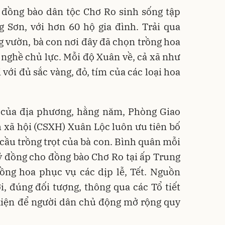
 đồng bào dân tộc Chơ Ro sinh sống tập
g Sơn, với hơn 60 hộ gia đình. Trải qua
 vườn, bà con nơi đây đã chọn trồng hoa
m nghề chủ lực. Mỗi độ Xuân về, cả xã như
với đủ sắc vàng, đỏ, tím của các loại hoa
 của địa phương, hằng năm, Phòng Giao
 xã hội (CSXH) Xuân Lộc luôn ưu tiên bố
cầu trồng trọt của bà con. Bình quân mỗi
ỷ đồng cho đồng bào Chơ Ro tại ấp Trung
rồng hoa phục vụ các dịp lễ, Tết. Nguồn
i, đúng đối tượng, thông qua các Tổ tiết
 kiện để người dân chủ động mở rộng quy