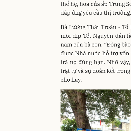
thế hệ, hoa của ấp Trung S
đáp ứng yêu cầu thị trường
Bà Lương Thái Troàn - Tổ t
mỗi dịp Tết Nguyên đán l
năm của bà con. “Đồng bào 
được Nhà nước hỗ trợ vốn ư
trả nợ đúng hạn. Nhờ vậy,
trật tự và sự đoàn kết tro
cho hay.