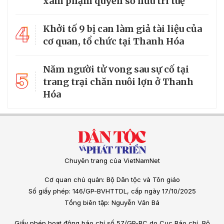
xâm phạm quyền sở hữu trí tuệ
4
Khởi tố 9 bị can làm giả tài liệu của
cơ quan, tổ chức tại Thanh Hóa
Năm người tử vong sau sự cố tại
5
trang trại chăn nuôi lợn ở Thanh
Hóa
Chuyên trang của VietNamNet
Cơ quan chủ quản: Bộ Dân tộc và Tôn giáo
Số giấy phép: 146/GP-BVHTTDL, cấp ngày 17/10/2025
Tổng biên tập: Nguyễn Văn Bá
Giấy phép hoạt động báo chí số 57/GP-BC do Cục Báo chí, Bộ