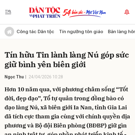
Gửi bình luận
Công tác Dân tộc
Tín ngưỡng tôn giáo
Bản làng hô
Tín hữu Tin lành làng Nú góp sức
giữ bình yên biên giới
Ngọc Thu
24/04/2026 10:28
Hơn 10 năm qua, với phương châm sống “Tốt
Hủy
Gửi
đời, đẹp đạo”, Tổ tự quản trong đồng bào có
đạo làng Nú, xã biên giới Ia Nan, tỉnh Gia Lai
đã tích cực tham gia cùng với chính quyền địa
phương và Bộ đội Biên phòng (BĐBP) giữ gìn
an ninh trật tự, góp phần phát triển kinh tế -