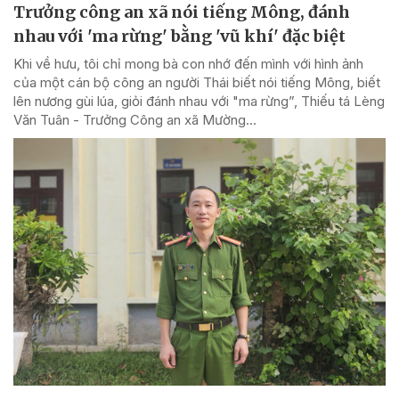
Trưởng công an xã nói tiếng Mông, đánh
nhau với 'ma rừng' bằng 'vũ khí' đặc biệt
Khi về hưu, tôi chỉ mong bà con nhớ đến mình với hình ảnh
của một cán bộ công an người Thái biết nói tiếng Mông, biết
lên nương gùi lúa, giỏi đánh nhau với "ma rừng”, Thiếu tá Lèng
Văn Tuân - Trưởng Công an xã Mường...