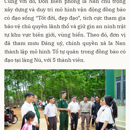
Cùng với đó, Đồn Biên phòng Ia Nan chú trọng
xây dựng và duy trì mô hình vận động đồng bào
có đạo sống “Tốt đời, đẹp đạo”, tích cực tham gia
bảo vệ chủ quyền lãnh thổ và giữ gìn an ninh trật
tự khu vực biên giới, vùng biển. Theo đó, đơn vị
đã tham mưu Đảng uỷ, chính quyền xã Ia Nan
thành lập mô hình Tổ tự quản trong đồng bào có
đạo tại làng Nú, với 5 thành viên.