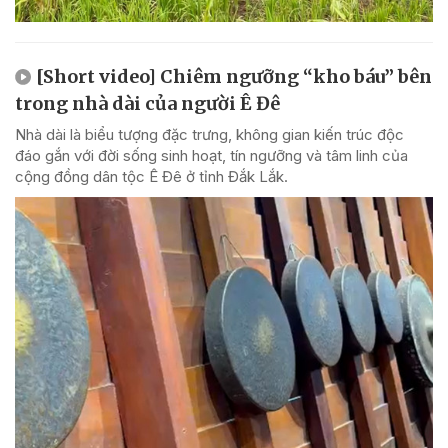
[Short video] Chiêm ngưỡng “kho báu” bên
trong nhà dài của người Ê Đê
Nhà dài là biểu tượng đặc trưng, không gian kiến trúc độc
đáo gắn với đời sống sinh hoạt, tín ngưỡng và tâm linh của
cộng đồng dân tộc Ê Đê ở tỉnh Đắk Lắk.