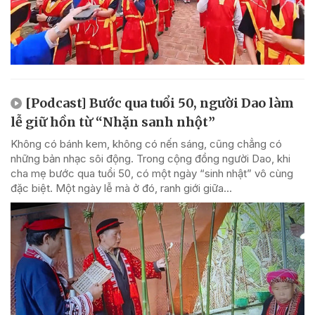
[Podcast] Bước qua tuổi 50, người Dao làm
lễ giữ hồn từ “Nhặn sanh nhột”
Không có bánh kem, không có nến sáng, cũng chẳng có
những bản nhạc sôi động. Trong cộng đồng người Dao, khi
cha mẹ bước qua tuổi 50, có một ngày “sinh nhật” vô cùng
đặc biệt. Một ngày lễ mà ở đó, ranh giới giữa...