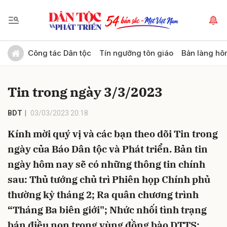
Gửi bình luận
Công tác Dân tộc
Tín ngưỡng tôn giáo
Bản làng hô
Tin trong ngày 3/3/2023
BDT
03/03/2023 20:18
Kính mời quý vị và các bạn theo dõi Tin trong
ngày của Báo Dân tộc và Phát triển. Bản tin
Hủy
Gửi
ngày hôm nay sẽ có những thông tin chính
sau: Thủ tướng chủ trì Phiên họp Chính phủ
thường kỳ tháng 2; Ra quân chương trình
“Tháng Ba biên giới"; Nhức nhối tình trạng
bán điều non trong vùng đồng bào DTTS;