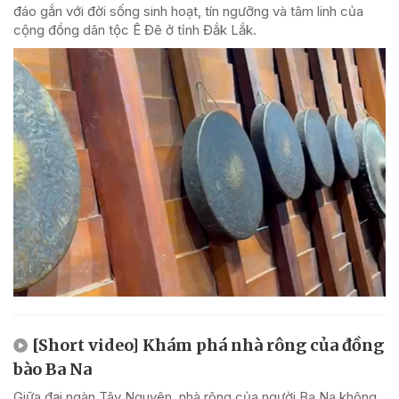
đáo gắn với đời sống sinh hoạt, tín ngưỡng và tâm linh của
cộng đồng dân tộc Ê Đê ở tỉnh Đắk Lắk.
[Short video] Khám phá nhà rông của đồng
bào Ba Na
Giữa đại ngàn Tây Nguyên, nhà rông của người Ba Na không