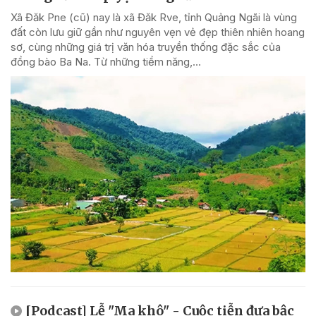
Xã Đăk Pne (cũ) nay là xã Đăk Rve, tỉnh Quảng Ngãi là vùng
đất còn lưu giữ gần như nguyên vẹn vẻ đẹp thiên nhiên hoang
sơ, cùng những giá trị văn hóa truyền thống đặc sắc của
đồng bào Ba Na. Từ những tiềm năng,...
[Podcast] Lễ "Ma khô" - Cuộc tiễn đưa bậc