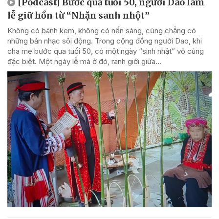
[Podcast] Bước qua tuổi 50, người Dao làm
lễ giữ hồn từ “Nhặn sanh nhột”
Không có bánh kem, không có nến sáng, cũng chẳng có
những bản nhạc sôi động. Trong cộng đồng người Dao, khi
cha mẹ bước qua tuổi 50, có một ngày “sinh nhật” vô cùng
đặc biệt. Một ngày lễ mà ở đó, ranh giới giữa...