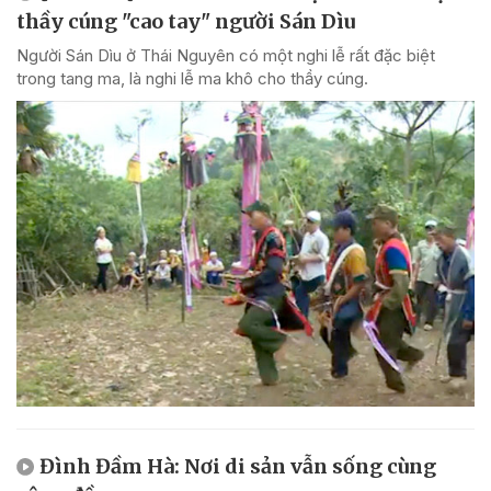
thầy cúng "cao tay" người Sán Dìu
Người Sán Dìu ở Thái Nguyên có một nghi lễ rất đặc biệt
trong tang ma, là nghi lễ ma khô cho thầy cúng.
Đình Đầm Hà: Nơi di sản vẫn sống cùng