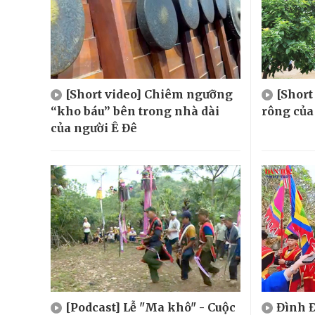
[Short video] Chiêm ngưỡng
[Shor
“kho báu” bên trong nhà dài
rông của
của người Ê Đê
[Podcast] Lễ "Ma khô" - Cuộc
Đình Đ