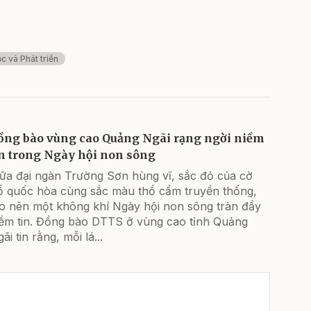
c và Phát triển
ồng bào vùng cao Quảng Ngãi rạng ngời niềm
in trong Ngày hội non sông
iữa đại ngàn Trường Sơn hùng vĩ, sắc đỏ của cờ
ổ quốc hòa cùng sắc màu thổ cẩm truyền thống,
ạo nên một không khí Ngày hội non sông tràn đầy
iềm tin. Đồng bào DTTS ở vùng cao tỉnh Quảng
ãi tin rằng, mỗi lá...