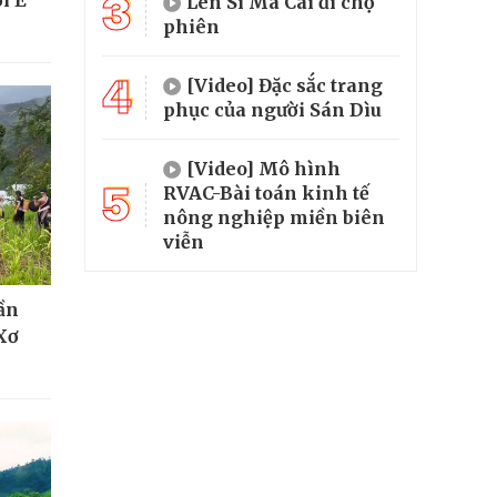
3
i Ê
Lên Si Ma Cai đi chợ
phiên
4
[Video] Đặc sắc trang
phục của người Sán Dìu
[Video] Mô hình
5
RVAC-Bài toán kinh tế
nông nghiệp miền biên
viễn
hần
Xơ