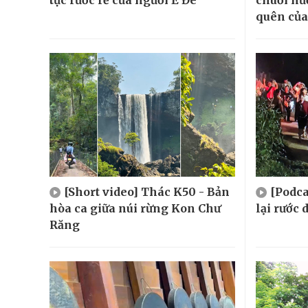
tục rước rể của người Ê Đê
chuối n
quên của
[Short video] Thác K50 - Bản
[Podca
hòa ca giữa núi rừng Kon Chư
lại rước
Răng