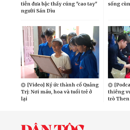
tiễn đưa bậc thầy cúng "cao tay"
sống cù
người Sán Dìu
[Video] Ký ức thành cổ Quảng
[Podca
Trị: Nơi máu, hoa và tuổi trẻ ở
thiêng v
lại
trò Then