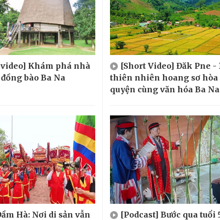
t video] Khám phá nhà
[Short Video] Đăk Pne -
 đồng bào Ba Na
thiên nhiên hoang sơ hòa
quyện cùng văn hóa Ba Na
ầm Hà: Nơi di sản vẫn
[Podcast] Bước qua tuổi 