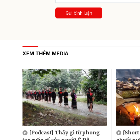
Gửi bình luận
XEM THÊM MEDIA
[Podcast] Thấy gì từ phong
[Short