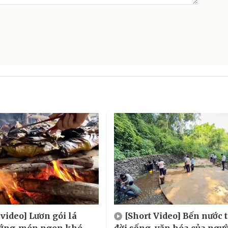
 video] Lươn gói lá
[Short Video] Bến nước 