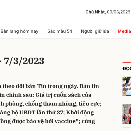
Chủ Nhật,
09/08/2026
bình luận
Bản làng hôm nay
Sắc màu 54
Người giữ lửa
Media
- 7/3/2023
ĐỌC
 theo dõi bản Tin trong ngày. Bản tin
n chính sau: Giá trị cuốn sách của
Hủy
G
nh phòng, chống tham nhũng, tiêu cực;
ảng bộ UBDT lần thứ 37; Khởi động
ồng được bảo vệ bởi vaccine”; cùng