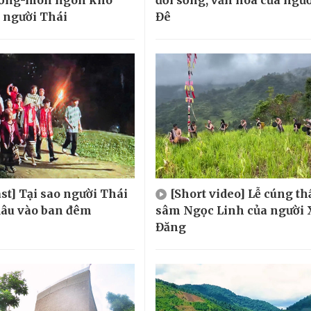
ướng-món ngon khó
đời sống, văn hóa của ngườ
 người Thái
Đê
st] Tại sao người Thái
[Short video] Lễ cúng t
 dâu vào ban đêm
sâm Ngọc Linh của người 
Đăng