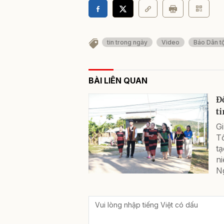
tin trong ngày
Video
Báo Dân tộ
BÀI LIÊN QUAN
Đ
t
G
T
t
n
Ng