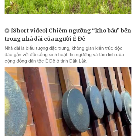
[Short video] Chiêm ngưỡng “kho báu” bên
trong nhà dài của người Ê Đê
Nhà dài là biểu tượng đặc trưng, không gian kiến trúc độc
đáo gắn với đời sống sinh hoạt, tín ngưỡng và tâm linh của
cộng đồng dân tộc Ê Đê ở tỉnh Đắk Lắk.