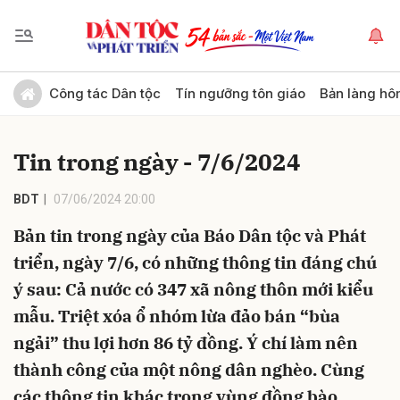
Gửi bình luận
Công tác Dân tộc
Tín ngưỡng tôn giáo
Bản làng hô
Tin trong ngày - 7/6/2024
BDT
07/06/2024 20:00
Bản tin trong ngày của Báo Dân tộc và Phát
triển, ngày 7/6, có những thông tin đáng chú
Hủy
Gửi
ý sau: Cả nước có 347 xã nông thôn mới kiểu
mẫu. Triệt xóa ổ nhóm lừa đảo bán “bùa
ngải” thu lợi hơn 86 tỷ đồng. Ý chí làm nên
thành công của một nông dân nghèo. Cùng
các thông tin khác trong vùng đồng bào