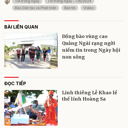
Tin trong ngày
Tin trong ngày - 7/6/2024
Báo Dân tộc và Phát triển
Bản tin
Video
BÀI LIÊN QUAN
Đồng bào vùng cao
Quảng Ngãi rạng ngời
niềm tin trong Ngày hội
non sông
ĐỌC TIẾP
Linh thiêng Lễ Khao lề
thế lính Hoàng Sa