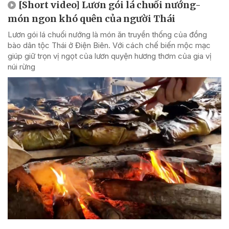
[Short video] Lươn gói lá chuối nướng-
món ngon khó quên của người Thái
Lươn gói lá chuối nướng là món ăn truyền thống của đồng
bào dân tộc Thái ở Điện Biên. Với cách chế biến mộc mạc
giúp giữ trọn vị ngọt của lươn quyện hương thơm của gia vị
núi rừng