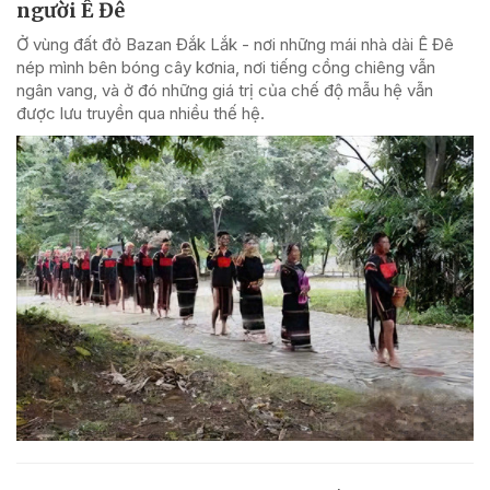
người Ê Đê
Ở vùng đất đỏ Bazan Đắk Lắk - nơi những mái nhà dài Ê Đê
nép mình bên bóng cây kơnia, nơi tiếng cồng chiêng vẫn
ngân vang, và ở đó những giá trị của chế độ mẫu hệ vẫn
được lưu truyền qua nhiều thế hệ.