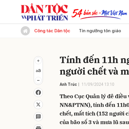
Gửi 
Công tác Dân tộc
Tín ngưỡng tôn giáo
Tính đến 11h ng
người chết và mấ
Anh Trúc
11/09/2024 13:10
Theo Cục Quản lý đê điều 
NN&PTNN), tính đến 11h00
chết, mất tích (152 người 
của bão số 3 và mưa lũ sau