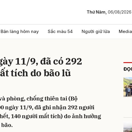
Thứ Năm,
06/08/2026
bình luận
Bản làng hôm nay
Sắc màu 54
Người giữ lửa
Media
ày 11/9, đã có 292
ĐỌC
t tích do bão lũ
và phòng, chống thiên tai (Bộ
Hủy
G
 ngày 11/9, đã ghi nhận 292 người
chết, 140 người mất tích) do ảnh hưởng
 bão.