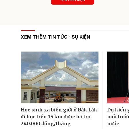
XEM THÊM TIN TỨC - SỰ KIỆN
Học sinh xã biên giới ở Đắk Lắk
Dự kiến 
đi học trên 15 km được hỗ trợ
mối trườ
240.000 đồng/tháng
nước