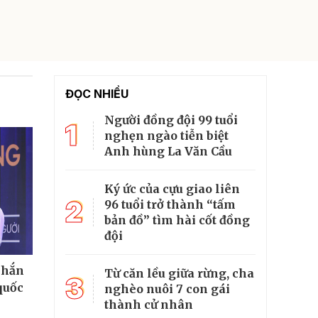
ĐỌC NHIỀU
Người đồng đội 99 tuổi
1
nghẹn ngào tiễn biệt
Anh hùng La Văn Cầu
Ký ức của cựu giao liên
2
96 tuổi trở thành “tấm
bản đồ” tìm hài cốt đồng
đội
chắn
Từ căn lều giữa rừng, cha
3
quốc
nghèo nuôi 7 con gái
thành cử nhân