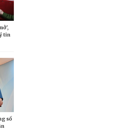
mở',
ý tin
ng số
ân