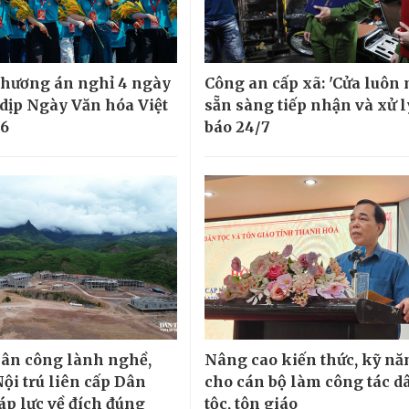
phương án nghỉ 4 ngày
Công an cấp xã: 'Cửa luôn 
 dịp Ngày Văn hóa Việt
sẵn sàng tiếp nhận và xử l
6
báo 24/7
ân công lành nghề,
Nâng cao kiến thức, kỹ nă
ội trú liên cấp Dân
cho cán bộ làm công tác d
áp lực về đích đúng
tộc, tôn giáo