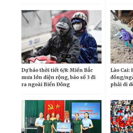
Dự báo thời tiết 6/8: Miền Bắc
Lào Cai:
mưa lớn diện rộng, bão số 3 đi
đồng/ngà
ra ngoài Biển Đông
phải di d