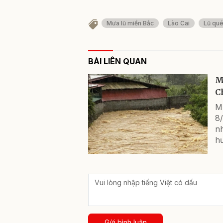
Mưa lũ miền Bắc
Lào Cai
Lũ qué
BÀI LIÊN QUAN
Mư
C
Mư
8/
nh
h
Gửi bình luận