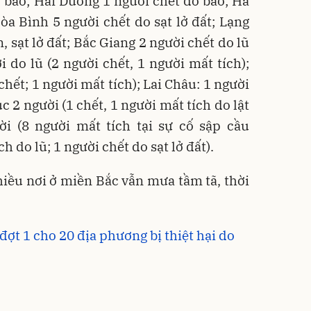
 bão; Hải Dương 1 người chết do bão; Hà
òa Bình 5 người chết do sạt lở đất; Lạng
, sạt lở đất; Bắc Giang 2 người chết do lũ
do lũ (2 người chết, 1 người mất tích);
chết; 1 người mất tích); Lai Châu: 1 người
c 2 người (1 chết, 1 người mất tích do lật
ời (8 người mất tích tại sự cố sập cầu
 do lũ; 1 người chết do sạt lở đất).
hiều nơi ở miền Bắc vẫn mưa tầm tã, thời
đợt 1 cho 20 địa phương bị thiệt hại do