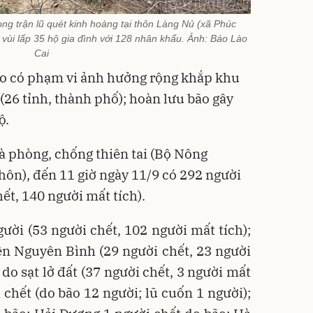
ng trận lũ quét kinh hoàng tại thôn Làng Nủ (xã Phúc
vùi lấp 35 hộ gia đình với 128 nhân khẩu. Ảnh: Báo Lào
Cai
bão có phạm vi ảnh hưởng rộng khắp khu
26 tỉnh, thành phố); hoàn lưu bão gây
ộ.
à phòng, chống thiên tai (Bộ Nông
hôn), đến 11 giờ ngày 11/9 có 292 người
hết, 140 người mất tích).
gười (53 người chết, 102 người mất tích);
ện Nguyên Bình (29 người chết, 23 người
 do sạt lở đất (37 người chết, 3 người mất
 chết (do bão 12 người; lũ cuốn 1 người);