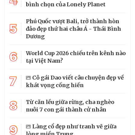
4
bình chọn của Lonely Planet
Phú Quốc vượt Bali, trở thành hòn
5
đảo đẹp thứ hai châu Á - Thái Bình
Dương
6
World Cup 2026 chiếu trên kênh nào
tại Việt Nam?
7
Cô gái Dao viết câu chuyện đẹp về
khát vọng cống hiến
8
Từ căn lều giữa rừng, cha nghèo
nuôi 7 con gái thành cử nhân
9
Làng cổ đẹp như tranh vẽ giữa
lòng miền Trung