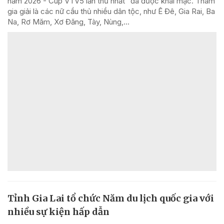
năm 2026 - Cúp VTV5 lần thứ nhất” đã được khai mạc. Tham
gia giải là các nữ cầu thủ nhiều dân tộc, như Ê Đê, Gia Rai, Ba
Na, Rơ Măm, Xơ Đăng, Tày, Nùng,...
Tỉnh Gia Lai tổ chức Năm du lịch quốc gia với
nhiều sự kiện hấp dẫn