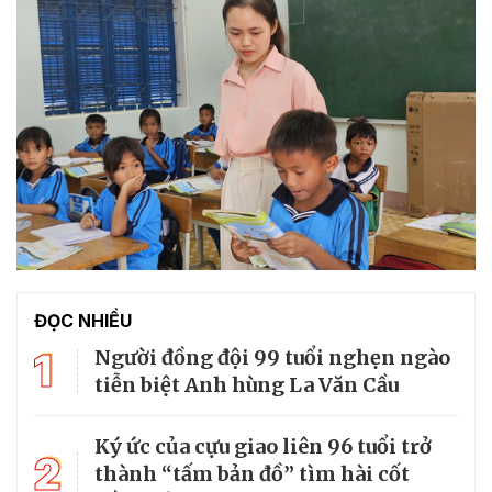
ĐỌC NHIỀU
1
Người đồng đội 99 tuổi nghẹn ngào
tiễn biệt Anh hùng La Văn Cầu
Ký ức của cựu giao liên 96 tuổi trở
2
thành “tấm bản đồ” tìm hài cốt