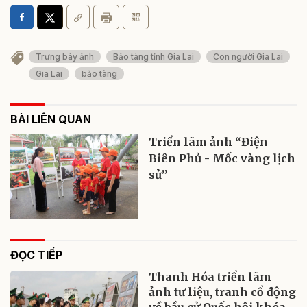
Trưng bày ảnh
Bảo tàng tỉnh Gia Lai
Con người Gia Lai
Gia Lai
bảo tàng
BÀI LIÊN QUAN
Triển lãm ảnh “Điện
Biên Phủ - Mốc vàng lịch
sử”
ĐỌC TIẾP
Thanh Hóa triển lãm
ảnh tư liệu, tranh cổ động
về bầu cử Quốc hội khóa