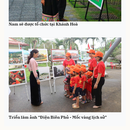
Triển lãm ảnh tôn vinh bản sắc văn hóa các dân tộc Việt
Nam sẽ được tổ chức tại Khánh Hoà
Triển lãm ảnh “Điện Biên Phủ - Mốc vàng lịch sử”