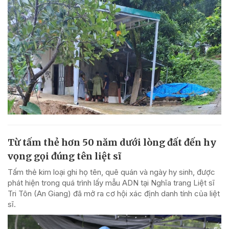
Từ tấm thẻ hơn 50 năm dưới lòng đất đến hy
vọng gọi đúng tên liệt sĩ
Tấm thẻ kim loại ghi họ tên, quê quán và ngày hy sinh, được
phát hiện trong quá trình lấy mẫu ADN tại Nghĩa trang Liệt sĩ
Tri Tôn (An Giang) đã mở ra cơ hội xác định danh tính của liệt
sĩ.