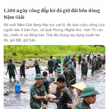
1.200 ngày công đắp kè đá giữ đất bên dòng
Nậm Giải
Bờ suối Nậm Giải đang tiếp tục sạt lở, đe dọa cuộc sống của
người dân ở bản Pục, xã Quế Phong (Nghệ An). Hơn 70 cán
bộ, chiến sĩ và đồng bào Thái đã chung tay dựng tuyến kè
đá, giữ đất, giữ bản.