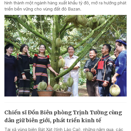
hình thành một ngành hàng xuất khẩu tỷ đô, mở ra hướng phát
triển bền vững cho vùng đất đỏ Bazan.
Chiến sĩ Đồn Biên phòng Trịnh Tường cùng
dân giữ biên giới, phát triển kinh tế
Tại xã vùng biên Bát Xát (tỉnh Lào Cai), những năm qua, các