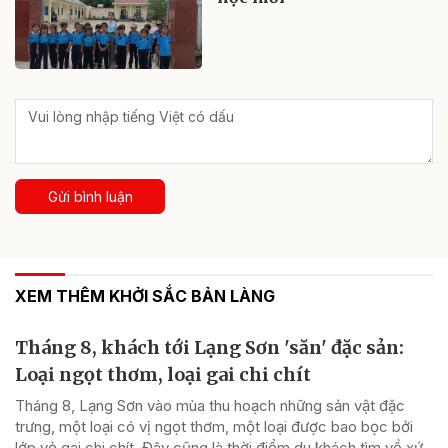
Gửi bình luận
XEM THÊM KHỞI SẮC BẢN LÀNG
Tháng 8, khách tới Lạng Sơn 'săn' đặc sản:
Loại ngọt thơm, loại gai chi chít
Tháng 8, Lạng Sơn vào mùa thu hoạch những sản vật đặc
trưng, một loại có vị ngọt thơm, một loại được bao bọc bởi
lớp vỏ gai chi chít. Đây cũng là thời điểm du khách tìm về xứ