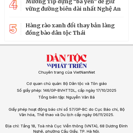
4
Mường Típ dựng “ba yên” để giữ
vững đường biên dài nhất Nghệ An
5
Hàng rào xanh đổi thay bản làng
đồng bào dân tộc Thái
Chuyên trang của VietNamNet
Cơ quan chủ quản: Bộ Dân tộc và Tôn giáo
Số giấy phép: 146/GP-BVHTTDL, cấp ngày 17/10/2025
Tổng biên tập: Nguyễn Văn Bá
Giấy phép hoạt động báo chí số 57/GP-BC do Cục Báo chí, Bộ
Văn hóa, Thể thao và Du lịch cấp ngày 06/11/2025.
Địa chỉ: Tầng 18, Toà nhà Cục Viễn thông (VNTA), 68 Dương Đình
Nghệ, phường Cầu Giấy, TP. Hà Nội.