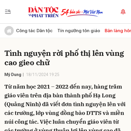
Gửi bình luận
Công tác Dân tộc
Tín ngưỡng tôn giáo
Bản làng hô
Tình nguyện rời phố thị lên vùng
cao gieo chữ
Mỹ Dung
18/11/2024 19:25
Từ năm học 2021 – 2022 đến nay, hàng trăm
Hủy
Gửi
giáo viên trên địa bàn thành phố Hạ Long
(Quảng Ninh) đã viết đơn tình nguyện lên với
các trường, lớp vùng đồng bào DTTS và miền
núi công tác. Việc luân chuyển giáo viên từ
các trường ở vùng thuận lợi lên vùng cao đã