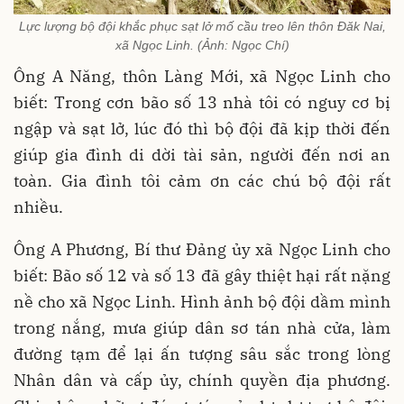
Lực lượng bộ đội khắc phục sạt lở mố cầu treo lên thôn Đăk Nai,
xã Ngọc Linh. (Ảnh: Ngọc Chí)
Ông A Năng, thôn Làng Mới, xã Ngọc Linh cho
biết: Trong cơn bão số 13 nhà tôi có nguy cơ bị
ngập và sạt lở, lúc đó thì bộ đội đã kịp thời đến
giúp gia đình di dời tài sản, người đến nơi an
toàn. Gia đình tôi cảm ơn các chú bộ đội rất
nhiều.
Ông A Phương, Bí thư Đảng ủy xã Ngọc Linh cho
biết: Bão số 12 và số 13 đã gây thiệt hại rất nặng
nề cho xã Ngọc Linh. Hình ảnh bộ đội dầm mình
trong nắng, mưa giúp dân sơ tán nhà cửa, làm
đường tạm để lại ấn tượng sâu sắc trong lòng
Nhân dân và cấp ủy, chính quyền địa phương.