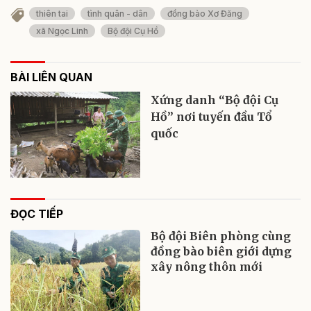
thiên tai
tình quân - dân
đồng bào Xơ Đăng
xã Ngọc Linh
Bộ đội Cụ Hồ
BÀI LIÊN QUAN
Xứng danh “Bộ đội Cụ
Hồ” nơi tuyến đầu Tổ
quốc
ĐỌC TIẾP
Bộ đội Biên phòng cùng
đồng bào biên giới dựng
xây nông thôn mới