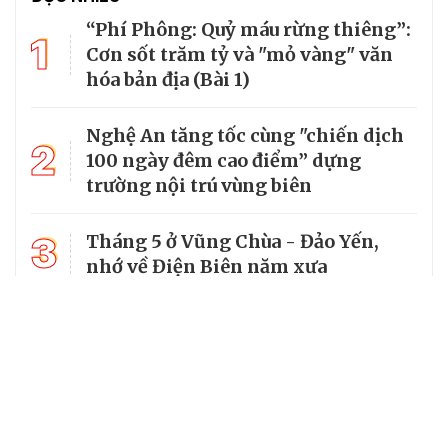
“Phí Phông: Quỷ máu rừng thiêng”:
1
Cơn sốt trăm tỷ và "mỏ vàng" văn
hóa bản địa (Bài 1)
Nghệ An tăng tốc cùng "chiến dịch
2
100 ngày đêm cao điểm” dựng
trường nội trú vùng biên
3
Tháng 5 ở Vũng Chùa - Đảo Yến,
nhớ về Điện Biên năm xưa
4
Mường Típ dựng “ba yên” để giữ
vững đường biên dài nhất Nghệ An
5
Hàng rào xanh đổi thay bản làng
đồng bào dân tộc Thái