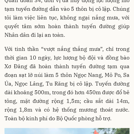
Quân đoàn 34, đơn vị đã huy động lực lượng mở
tạm tuyến đường dẫn vào 5 thôn bị cô lập. Chúng
tôi làm việc liên tục, không ngại nắng mưa, với
quyết tâm sớm hoàn thành tuyến đường giúp
Nhân dân đi lại an toàn.
Với tinh thần “vượt nắng thắng mưa”, chỉ trong
thời gian 10 ngày, lực lượng bộ đội và đồng bào
Xơ Đăng đã hoàn thành tuyến đường tạm qua
đoạn sạt lở núi làm 5 thôn Ngọc Nang, Mô Po, Sa
Úa, Ngọc Lâng, Tu Răng bị cô lập. Tuyến đường
dài khoảng 500m, trong đó hơn 450m được đổ bê
tông, mặt đường rộng 1,5m; cầu sắt dài 14m,
rộng 1,8m và có hệ thống mương thoát nước.
Toàn bộ kinh phí do Bộ Quốc phòng hỗ trợ.