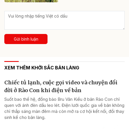
Gửi bình luận
XEM THÊM KHỞI SẮC BẢN LÀNG
Chiếc tủ lạnh, cuộc gọi video và chuyện đổi
đời ở Rào Con khi điện về bản
Suốt bao thế hệ, đồng bào Bru Vân Kiều ở bản Rào Con chỉ
quen với ánh đèn dầu leo lét. Điện lưới quốc gia về bản không
chỉ thắp sáng màn đêm mà còn mở ra cơ hội kết nối, đổi thay
sinh kế cho bản làng.