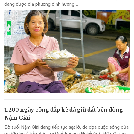
đang được địa phương định hướng...
1.200 ngày công đắp kè đá giữ đất bên dòng
Nậm Giải
Bờ suối Nậm Giải đang tiếp tục sạt lở, đe dọa cuộc sống của
người dân ở bản Pục, xã Quế Phong (Nghệ An). Hơn 70 cán