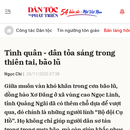
Gửi bình luận
Công tác Dân tộc
Tín ngưỡng tôn giáo
Bản làng hô
Tình quân - dân tỏa sáng trong
thiên tai, bão lũ
Ngọc Chí
24/11/2025 07:38
Giữa muôn vàn khó khăn trong cơn bão lũ,
Hủy
Gửi
đồng bào Xơ Đăng ở xã vùng cao Ngọc Linh,
tỉnh Quảng Ngãi đã có thêm chỗ dựa để vượt
qua, đó chính là những người lính “Bộ đội Cụ
Hồ”. Họ không chỉ giúp người dân sơ tán
trong trong mưa bão, mà còn giúp khắc phục