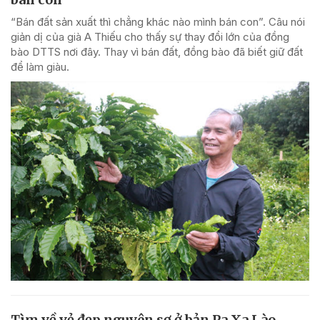
“Bán đất sản xuất thì chẳng khác nào mình bán con”. Câu nói
giản dị của già A Thiếu cho thấy sự thay đổi lớn của đồng
bào DTTS nơi đây. Thay vì bán đất, đồng bào đã biết giữ đất
để làm giàu.
Tìm về vẻ đẹp nguyên sơ ở bản Pa Xa Lào