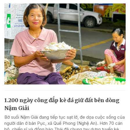
1.200 ngày công đắp kè đá giữ đất bên dòng
Nậm Giải
Bờ suối Nậm Giải đang tiếp tục sạt lở, đe dọa cuộc sống của
người dân ở bản Pục, xã Quế Phong (Nghệ An). Hơn 70 cán
bộ, chiến sĩ và đồng bào Thái đã chung tay dựng tuyến kè