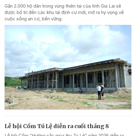
Gần 2.000 hộ dân trong vùng thiên tai của tỉnh Gia Lai sẽ
được bố trí đến các khu tái định cư mới, mở ra hy vọng về
cuộc sống an cư, bền vững.
Lễ hội Cốm Tú Lệ diễn ra cuối tháng 8
Lễ hội Cốm “Hương sắc mùa thu Tú Lệ” năm 2026 diễn ra