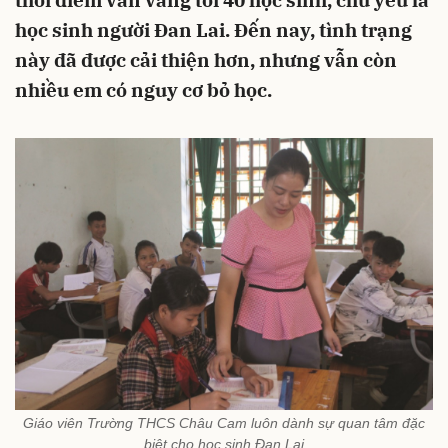
thời điểm vẫn vắng tới 40 học sinh, chủ yếu là
học sinh người Đan Lai. Đến nay, tình trạng
này đã được cải thiện hơn, nhưng vẫn còn
nhiều em có nguy cơ bỏ học.
Giáo viên Trường THCS Châu Cam luôn dành sự quan tâm đặc
biệt cho học sinh Đan Lai