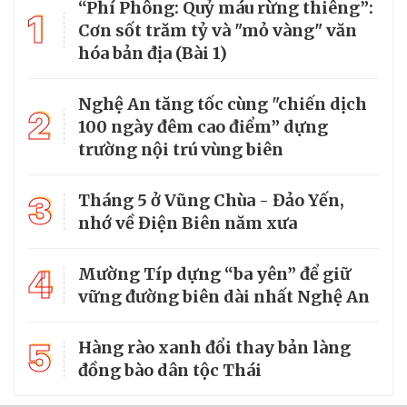
“Phí Phông: Quỷ máu rừng thiêng”:
1
Cơn sốt trăm tỷ và "mỏ vàng" văn
hóa bản địa (Bài 1)
Nghệ An tăng tốc cùng "chiến dịch
2
100 ngày đêm cao điểm” dựng
trường nội trú vùng biên
3
Tháng 5 ở Vũng Chùa - Đảo Yến,
nhớ về Điện Biên năm xưa
4
Mường Típ dựng “ba yên” để giữ
vững đường biên dài nhất Nghệ An
5
Hàng rào xanh đổi thay bản làng
đồng bào dân tộc Thái