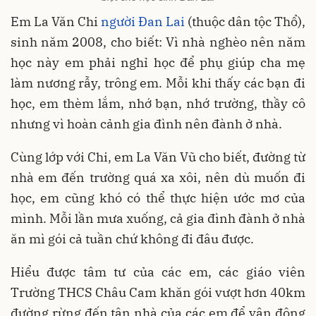
Em La Văn Chi
người Đan Lai
(thuộc dân tộc Thổ),
sinh năm 2008, cho biết: Vì nhà nghèo nên năm
học này em phải nghỉ học để phụ giúp cha mẹ
làm nương rẫy, trông em. Mỗi khi thấy các bạn đi
học, em thèm lắm, nhớ bạn, nhớ trường, thầy cô
nhưng vì hoàn cảnh gia đình nên đành ở nhà.
Cùng lớp với Chi, em La Văn Vũ cho biết, đường từ
nhà em đến trường quá xa xôi, nên dù muốn đi
học, em cũng khó có thể thực hiện ước mơ của
mình. Mỗi lần mưa xuống, cả gia đình đành ở nhà
ăn mì gói cả tuần chứ không đi đâu được.
Hiểu được tâm tư của các em, các giáo viên
Trường THCS Châu Cam khăn gói vượt hơn 40km
đường rừng đến tận nhà của các em để vận động