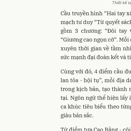
Thiết kế 
Cầu truyền hình “Hai tay 
mạch tư duy “Từ quyết sách
gồm 3 chương: “Đôi tay 
“Giương cao ngọn cờ”. Mỗi 
xuyên thời gian về tầm nhì
sức mạnh đại đoàn kết và ti
Cùng với đó, 4 điểm cầu đ
lan tỏa - hội tụ”, mỗi đị
trong kịch bản, tạo thành 
tại. Ngôn ngữ thể hiện lấ
ca khúc tiêu biểu theo từn
giàu bản sắc.
Từ điểm tựa Cao Bằng - cộ