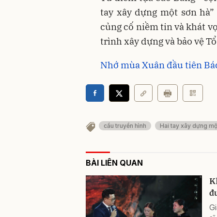
tay xây dựng một sơn hà”
củng cố niềm tin và khát v
trình xây dựng và bảo vệ T
Nhớ mùa Xuân đầu tiên Bác
cầu truyền hình
Hai tay xây dựng mộ
BÀI LIÊN QUAN
K
đ
Gi