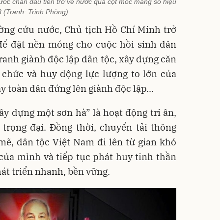
ước chân đầu tiên trở về nước qua cột mốc mang số hiệu
 (Tranh: Trịnh Phòng)
ờng cứu nước, Chủ tịch Hồ Chí Minh trở
 để đặt nền móng cho cuộc hồi sinh dân
tranh giành độc lập dân tộc, xây dựng căn
ổ chức và huy động lực lượng to lớn của
y toàn dân đứng lên giành độc lập...
ây dựng một sơn hà” là hoạt động tri ân,
 trọng đại. Đồng thời, chuyển tải thông
mẽ, dân tộc Việt Nam đi lên từ gian khó
ệ của mình và tiếp tục phát huy tinh thần
át triển nhanh, bền vững.