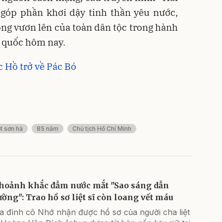
 góp phần khơi dậy tinh thần yêu nước,
ọng vươn lên của toàn dân tộc trong hành
ổ quốc hôm nay.
 Hồ trở về Pác Bó
t sơn hà
85 năm
Chủ tịch Hồ Chí Minh
hoảnh khắc đẫm nước mắt "Sao sáng dẫn
ường": Trao hồ sơ liệt sĩ còn loang vết máu
a đình cô Nhớ nhận được hồ sơ của người cha liệt