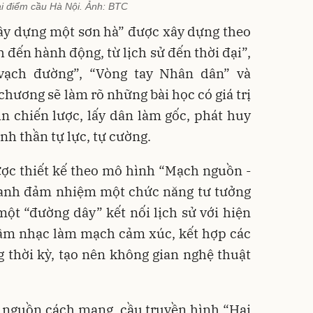
tại điểm cầu Hà Nội. Ảnh: BTC
xây dựng một sơn hà” được xây dựng theo
 đến hành động, từ lịch sử đến thời đại”,
vạch đường”, “Vòng tay Nhân dân” và
chương sẽ làm rõ những bài học có giá trị
n chiến lược, lấy dân làm gốc, phát huy
nh thần tự lực, tự cường.
ược thiết kế theo mô hình “Mạch nguồn -
a danh đảm nhiệm một chức năng tư tưởng
một “đường dây” kết nối lịch sử với hiện
y âm nhạc làm mạch cảm xúc, kết hợp các
g thời kỳ, tạo nên không gian nghệ thuật
i nguồn cách mạng, cầu truyền hình “Hai