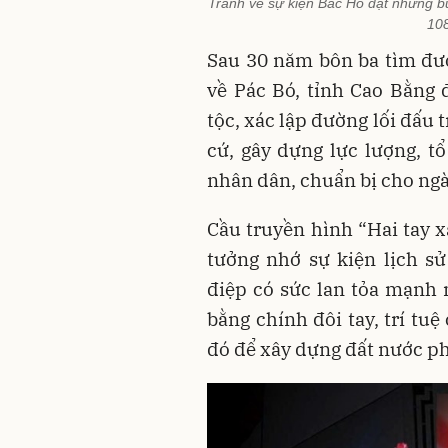
Tranh vẽ sự kiện Bác Hồ đặt những b
108
Sau 30 năm bôn ba tìm đư
về Pác Bó, tỉnh Cao Bằng
tộc, xác lập đường lối đấu 
cứ, gây dựng lực lượng, t
nhân dân, chuẩn bị cho ngà
Cầu truyền hình “Hai tay x
tưởng nhớ sự kiện lịch sử
điệp có sức lan tỏa mạnh 
bằng chính đôi tay, trí tu
đó để xây dựng đất nước ph