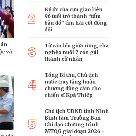
Ký ức của cựu giao liên
2
96 tuổi trở thành “tấm
bản đồ” tìm hài cốt đồng
đội
cán
Từ căn lều giữa rừng, cha
3
ộc và
nghèo nuôi 7 con gái
thành cử nhân
Tổng Bí thư, Chủ tịch
4
nước truy tặng huân
chương dũng cảm cho
chiến sĩ Kpă Thiêp
Chủ tịch UBND tỉnh Ninh
Bình làm Trưởng Ban
5
Chỉ đạo Chương trình
MTQG giai đoạn 2026 -