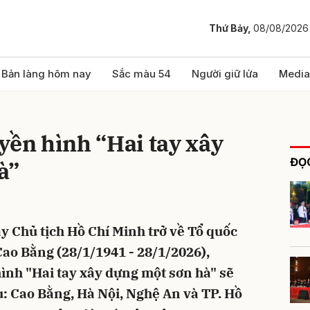
Thứ Bảy,
08/08/2026
bình luận
Bản làng hôm nay
Sắc màu 54
Người giữ lửa
Media
yền hình “Hai tay xây
ĐỌC
à”
 Chủ tịch Hồ Chí Minh trở về Tổ quốc
Hủy
G
Cao Bằng (28/1/1941 - 28/1/2026),
ình "Hai tay xây dựng một sơn hà" sẽ
u: Cao Bằng, Hà Nội, Nghệ An và TP. Hồ