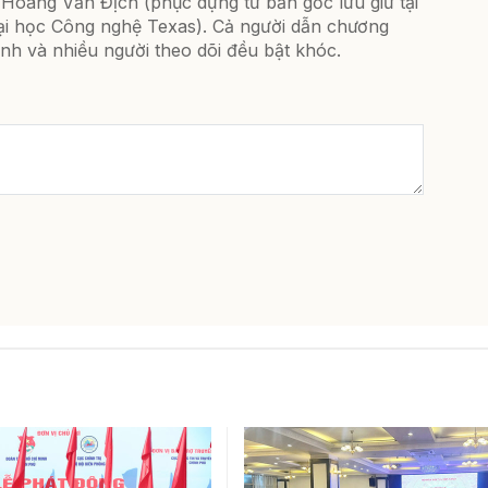
 Hoàng Văn Địch (phục dựng từ bản gốc lưu giữ tại
ại học Công nghệ Texas). Cả người dẫn chương
ình và nhiều người theo dõi đều bật khóc.