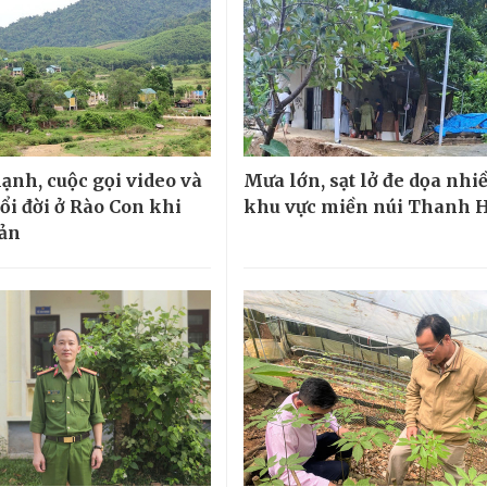
lạnh, cuộc gọi video và
Mưa lớn, sạt lở đe dọa nhi
ổi đời ở Rào Con khi
khu vực miền núi Thanh 
bản