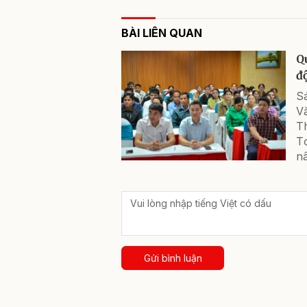
BÀI LIÊN QUAN
Q
đ
S
V
T
Tơ
nâ
Gửi bình luận