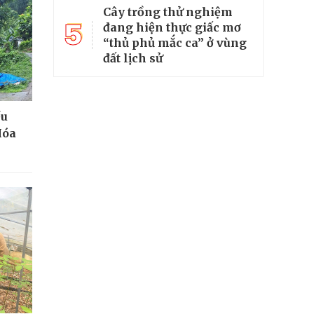
Cây trồng thử nghiệm
5
đang hiện thực giấc mơ
“thủ phủ mắc ca” ở vùng
đất lịch sử
ều
Hóa