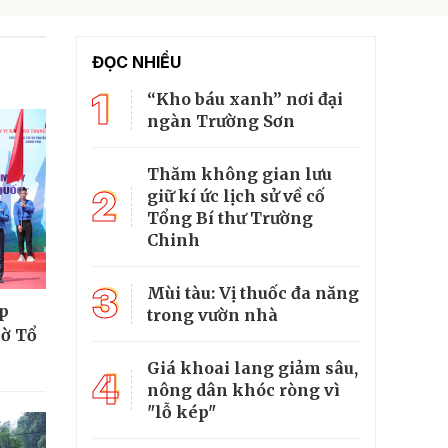
ĐỌC NHIỀU
1
“Kho báu xanh” nơi đại
ngàn Trường Sơn
Thăm không gian lưu
2
giữ kí ức lịch sử về cố
Tổng Bí thư Trường
Chinh
3
Mùi tàu: Vị thuốc đa năng
ắp
trong vườn nhà
cờ Tổ
Giá khoai lang giảm sâu,
4
nông dân khóc ròng vì
"lỗ kép"