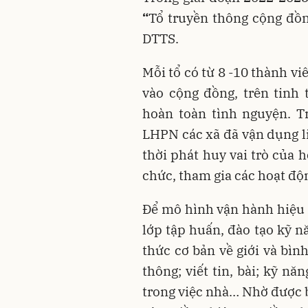
“
Tổ truyền thông cộng đồn
DTTS.
Mỗi tổ có từ 8 -10 thành v
vào cộng đồng, trên tinh
hoàn toàn tình nguyện. T
LHPN các xã đã vận dụng li
thời phát huy vai trò của 
chức, tham gia các hoạt độ
Để mô hình vận hành hiệu 
lớp tập huấn, đào tạo kỹ n
thức cơ bản về giới và bìn
thông; viết tin, bài; kỹ n
trong việc nhà… Nhờ được b